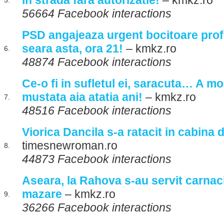
in strada fara autorizatie!
– kmkz.ro
5.
56664 Facebook interactions
PSD angajeaza urgent bocitoare prof
seara asta, ora 21!
– kmkz.ro
6.
48874 Facebook interactions
Ce-o fi in sufletul ei, saracuta… A m
mustata aia atatia ani!
– kmkz.ro
7.
48516 Facebook interactions
Viorica Dancila s-a ratacit in cabina 
timesnewroman.ro
8.
44873 Facebook interactions
Aseara, la Rahova s-au servit carnaci
mazare
– kmkz.ro
9.
36266 Facebook interactions