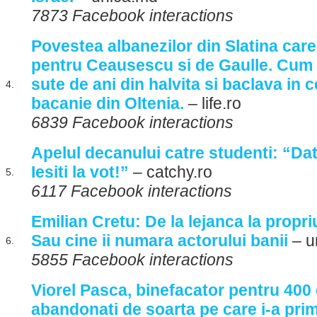
7873 Facebook interactions
Povestea albanezilor din Slatina care
pentru Ceausescu si de Gaulle. Cum f
sute de ani din halvita si baclava in
4.
bacanie din Oltenia.
– life.ro
6839 Facebook interactions
Apelul decanului catre studenti: “Dat
Iesiti la vot!”
– catchy.ro
5.
6117 Facebook interactions
Emilian Cretu: De la lejanca la propr
Sau cine ii numara actorului banii
– u
6.
5855 Facebook interactions
Viorel Pasca, binefacator pentru 400
abandonati de soarta pe care i-a primi