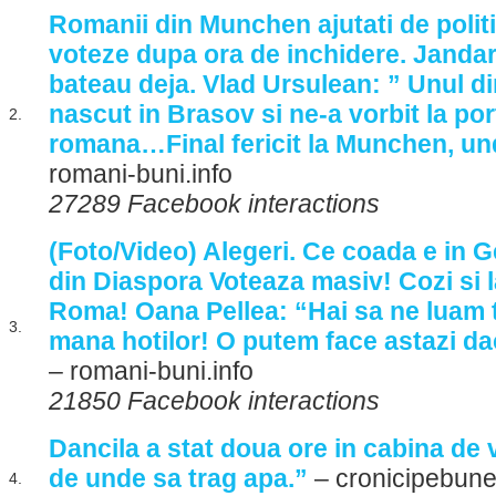
Romanii din Munchen ajutati de poli
voteze dupa ora de inchidere. Jandar
bateau deja. Vlad Ursulean: ” Unul din
nascut in Brasov si ne-a vorbit la po
2.
romana…Final fericit la Munchen, und
romani-buni.info
27289 Facebook interactions
(Foto/Video) Alegeri. Ce coada e in 
din Diaspora Voteaza masiv! Cozi si l
Roma! Oana Pellea: “Hai sa ne luam t
3.
mana hotilor! O putem face astazi da
– romani-buni.info
21850 Facebook interactions
Dancila a stat doua ore in cabina de 
de unde sa trag apa.”
– cronicipebune
4.