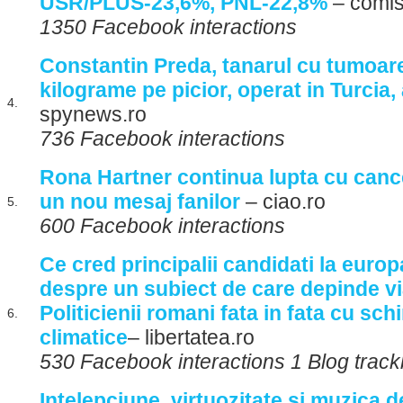
USR/PLUS-23,6%, PNL-22,8%
– comis
1350 Facebook interactions
Constantin Preda, tanarul cu tumoar
kilograme pe picior, operat in Turcia,
4.
spynews.ro
736 Facebook interactions
Rona Hartner continua lupta cu canc
un nou mesaj fanilor
– ciao.ro
5.
600 Facebook interactions
Ce cred principalii candidati la euro
despre un subiect de care depinde v
Politicienii romani fata in fata cu sch
6.
climatice
– libertatea.ro
530 Facebook interactions 1 Blog trac
Intelepciune, virtuozitate si muzica d