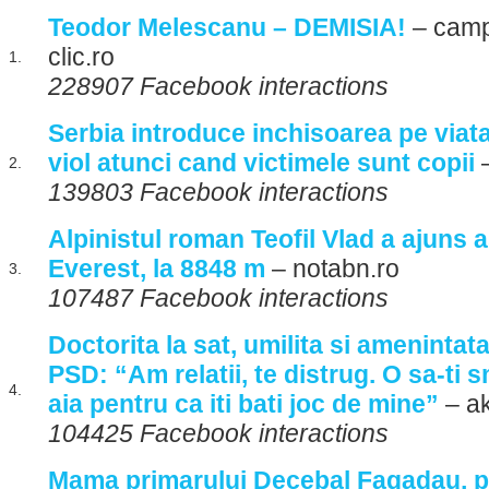
Teodor Melescanu – DEMISIA!
– camp
clic.ro
1.
228907 Facebook interactions
Serbia introduce inchisoarea pe viata
viol atunci cand victimele sunt copii
–
2.
139803 Facebook interactions
Alpinistul roman Teofil Vlad a ajuns a
Everest, la 8848 m
– notabn.ro
3.
107487 Facebook interactions
Doctorita la sat, umilita si amenintat
PSD: “Am relatii, te distrug. O sa-ti
4.
aia pentru ca iti bati joc de mine”
– ak
104425 Facebook interactions
Mama primarului Decebal Fagadau, pr