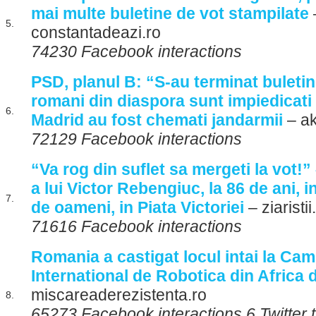
mai multe buletine de vot stampilate
5.
constantadeazi.ro
74230 Facebook interactions
PSD, planul B: “S-au terminat buletin
romani din diaspora sunt impiedicati
6.
Madrid au fost chemati jandarmii
– ak
72129 Facebook interactions
“Va rog din suflet sa mergeti la vot!”
a lui Victor Rebengiuc, la 86 de ani, in
7.
de oameni, in Piata Victoriei
– ziaristi
71616 Facebook interactions
Romania a castigat locul intai la Ca
International de Robotica din Africa 
miscareaderezistenta.ro
8.
65273 Facebook interactions 6 Twitter