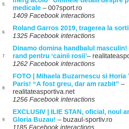
merg acolo” Ultimele detalii despre 
5.
medicale
– 007sport.ro
1409 Facebook interactions
Roland Garros 2019, tragerea la sorti
6.
1325 Facebook interactions
Dinamo domina handbalul masculin! Al
rand pentru ‘cainii rosii’
– realitateasp
7.
1262 Facebook interactions
FOTO | Mihaela Buzarnescu si Horia 
Paris! “A fost greu, dar am razbit”
–
8.
realitateasportiva.net
1256 Facebook interactions
EXCLUSIV | ILIE STAN, oficial, noul 
Gloria Buzau!
– buzaul-sportiv.ro
9.
1185 Facebook interactions