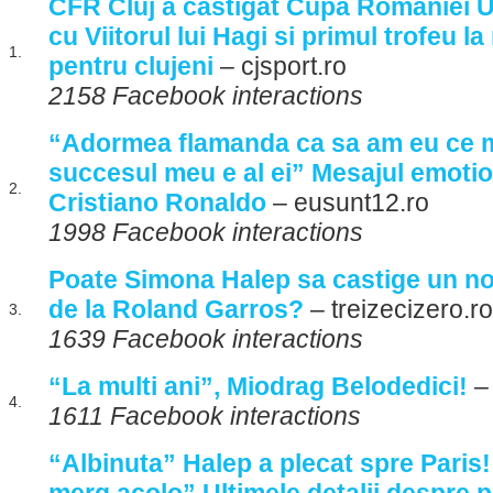
CFR Cluj a castigat Cupa Romaniei U
cu Viitorul lui Hagi si primul trofeu la 
1.
pentru clujeni
– cjsport.ro
2158 Facebook interactions
“Adormea flamanda ca sa am eu ce 
succesul meu e al ei” Mesajul emotion
2.
Cristiano Ronaldo
– eusunt12.ro
1998 Facebook interactions
Poate Simona Halep sa castige un nou
de la Roland Garros?
– treizecizero.ro
3.
1639 Facebook interactions
“La multi ani”, Miodrag Belodedici!
– 
4.
1611 Facebook interactions
“Albinuta” Halep a plecat spre Paris