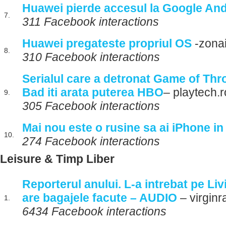
Huawei pierde accesul la Google And
7.
311 Facebook interactions
Huawei pregateste propriul OS
-zonai
8.
310 Facebook interactions
Serialul care a detronat Game of Thr
Bad iti arata puterea HBO
– playtech.r
9.
305 Facebook interactions
Mai nou este o rusine sa ai iPhone in
10.
274 Facebook interactions
Leisure & Timp Liber
Reporterul anului. L-a intrebat pe Li
are bagajele facute – AUDIO
– virginr
1.
6434 Facebook interactions