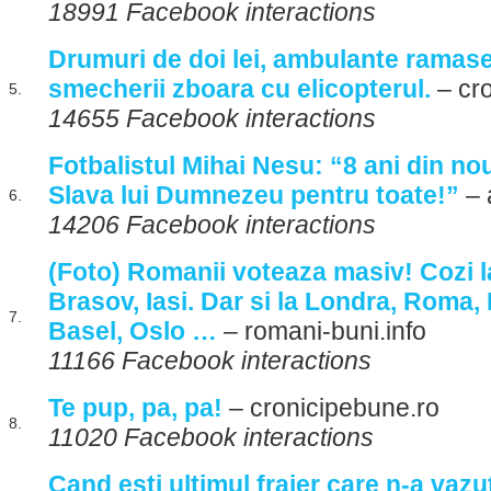
18991 Facebook interactions
Drumuri de doi lei, ambulante ramase 
smecherii zboara cu elicopterul.
– cro
5.
14655 Facebook interactions
Fotbalistul Mihai Nesu: “8 ani din no
Slava lui Dumnezeu pentru toate!”
– 
6.
14206 Facebook interactions
(Foto) Romanii voteaza masiv! Cozi la
Brasov, Iasi. Dar si la Londra, Roma,
7.
Basel, Oslo …
– romani-buni.info
11166 Facebook interactions
Te pup, pa, pa!
– cronicipebune.ro
8.
11020 Facebook interactions
Cand esti ultimul fraier care n-a vaz