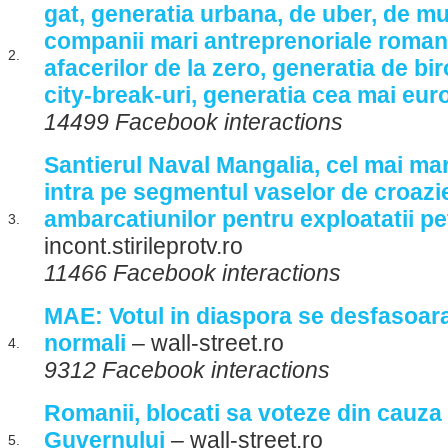
gat, generatia urbana, de uber, de mul
companii mari antreprenoriale romane
2.
afacerilor de la zero, generatia de biro
city-break-uri, generatia cea mai eur
14499 Facebook interactions
Santierul Naval Mangalia, cel mai ma
intra pe segmentul vaselor de croazie
ambarcatiunilor pentru exploatatii pe
3.
incont.stirileprotv.ro
11466 Facebook interactions
MAE: Votul in diaspora se desfasoara
normali
– wall-street.ro
4.
9312 Facebook interactions
Romanii, blocati sa voteze din cauza
Guvernului
– wall-street.ro
5.