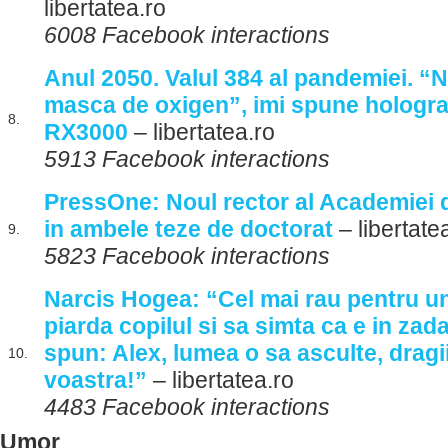
libertatea.ro
6008 Facebook interactions
Anul 2050. Valul 384 al pandemiei. “Nu
masca de oxigen”, imi spune hologr
8.
RX3000
– libertatea.ro
5913 Facebook interactions
PressOne: Noul rector al Academiei de
in ambele teze de doctorat
– libertate
9.
5823 Facebook interactions
Narcis Hogea: “Cel mai rau pentru un
piarda copilul si sa simta ca e in zad
spun: Alex, lumea o sa asculte, dragi
10.
voastra!”
– libertatea.ro
4483 Facebook interactions
Umor