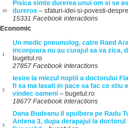
Pisica simte durerea unui om si se a
dureros
– sfaturi-idei-si-povesti-despre
10.
15331 Facebook interactions
Economic
Un medic pneumolog, catre Raed Araf
inconjoara nu au curajul sa va zica, 
1.
bugetul.ro
27857 Facebook interactions
Iesire la miezul noptii a doctorului F
fi sa ma lasati in pace sa fac ce stiu
2.
vindec oameni
– bugetul.ro
18677 Facebook interactions
Dana Budeanu il spulbera pe Radu Tu
Antena 3, dupa derapajul la doctorul
3.