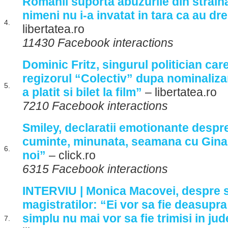
Romanii suporta abuzurile din strain
nimeni nu i-a invatat in tara ca au dre
4.
libertatea.ro
11430 Facebook interactions
Dominic Fritz, singurul politician care
regizorul “Colectiv” dupa nominalizar
5.
a platit si bilet la film”
– libertatea.ro
7210 Facebook interactions
Smiley, declaratii emotionante despre 
cuminte, minunata, seamana cu Gina
6.
noi”
– click.ro
6315 Facebook interactions
INTERVIU | Monica Macovei, despre 
magistratilor: “Ei vor sa fie deasupra 
simplu nu mai vor sa fie trimisi in ju
7.