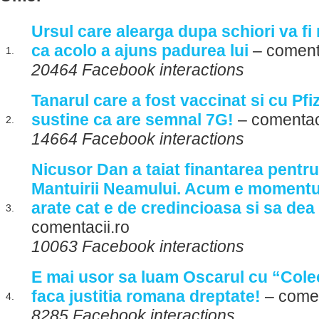
Ursul care alearga dupa schiori va fi 
ca acolo a ajuns padurea lui
– comenta
1.
20464 Facebook interactions
Tanarul care a fost vaccinat si cu Pfi
sustine ca are semnal 7G!
– comentaci
2.
14664 Facebook interactions
Nicusor Dan a taiat finantarea pentr
Mantuirii Neamului. Acum e momentul
arate cat e de credincioasa si sa dea 
3.
comentacii.ro
10063 Facebook interactions
E mai usor sa luam Oscarul cu “Cole
faca justitia romana dreptate!
– comen
4.
8285 Facebook interactions