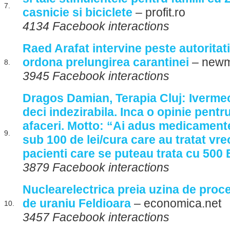
7.
casnicie si biciclete
– profit.ro
4134 Facebook interactions
Raed Arafat intervine peste autoritati
ordona prelungirea carantinei
– newm
8.
3945 Facebook interactions
Dragos Damian, Terapia Cluj: Ivermect
deci indezirabila. Inca o opinie pent
afaceri. Motto: “Ai adus medicament
9.
sub 100 de lei/cura care au tratat vre
pacienti care se puteau trata cu 500 
3879 Facebook interactions
Nuclearelectrica preia uzina de proc
de uraniu Feldioara
– economica.net
10.
3457 Facebook interactions