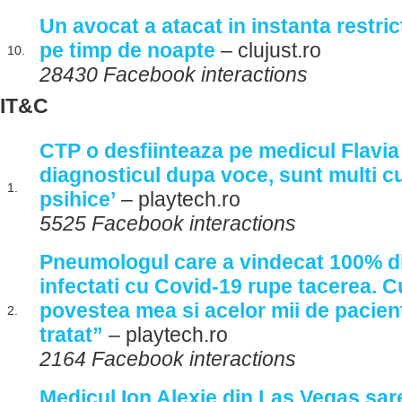
Un avocat a atacat in instanta restrict
pe timp de noapte
– clujust.ro
10.
28430 Facebook interactions
IT&C
CTP o desfiinteaza pe medicul Flavi
diagnosticul dupa voce, sunt multi cu
1.
psihice’
– playtech.ro
5525 Facebook interactions
Pneumologul care a vindecat 100% di
infectati cu Covid-19 rupe tacerea. C
povestea mea si acelor mii de pacient
2.
tratat”
– playtech.ro
2164 Facebook interactions
Medicul Ion Alexie din Las Vegas sar