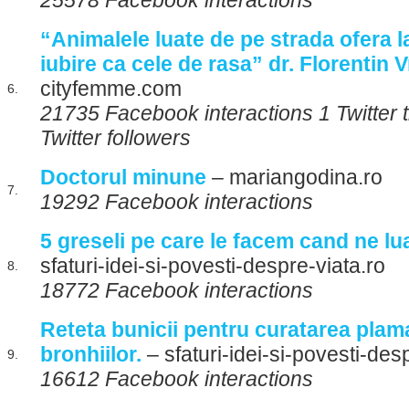
25578 Facebook interactions
“Animalele luate de pe strada ofera l
iubire ca cele de rasa” dr. Florentin 
cityfemme.com
6.
21735 Facebook interactions 1 Twitter
Twitter followers
Doctorul minune
– mariangodina.ro
7.
19292 Facebook interactions
5 greseli pe care le facem cand ne l
sfaturi-idei-si-povesti-despre-viata.ro
8.
18772 Facebook interactions
Reteta bunicii pentru curatarea plama
bronhiilor.
– sfaturi-idei-si-povesti-des
9.
16612 Facebook interactions