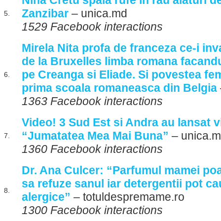
Nina Cretu spala rufe in rau alaturi de
Zanzibar
– unica.md
5.
1529 Facebook interactions
Mirela Nita profa de franceza ce-i inv
de la Bruxelles limba romana facandu
pe Creanga si Eliade. Si povestea feme
6.
prima scoala romaneasca din Belgia
1363 Facebook interactions
Video! 3 Sud Est si Andra au lansat v
“Jumatatea Mea Mai Buna”
– unica.
7.
1360 Facebook interactions
Dr. Ana Culcer: “Parfumul mamei poa
sa refuze sanul iar detergentii pot ca
8.
alergice”
– totuldespremame.ro
1300 Facebook interactions