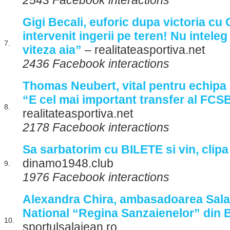
2543 Facebook interactions
Gigi Becali, euforic dupa victoria cu 
intervenit ingerii pe teren! Nu intel
7.
viteza aia”
– realitateasportiva.net
2436 Facebook interactions
Thomas Neubert, vital pentru echipa l
“E cel mai important transfer al FCSB
8.
realitateasportiva.net
2178 Facebook interactions
Sa sarbatorim cu BILETE si vin, clipa
dinamo1948.club
9.
1976 Facebook interactions
Alexandra Chira, ambasadoarea Salaju
National “Regina Sanzaienelor” din 
10.
sportulsalajean.ro