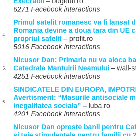
Execrabil
– bugetul.ro
6271 Facebook interactions
Primul satelit romanesc va fi lansat 
Romania devine a doua tara din UE ca
4.
propriul satelit
– profit.ro
5016 Facebook interactions
Nicusor Dan: Primaria nu va aloca ba
Catedrala Mantuirii Neamului
– wall-s
5.
4251 Facebook interactions
SINDICATELE DIN EUROPA, IMPOTRI
Avertisment: “Masurile antisociale m
6.
inegalitatea sociala”
– luba.ro
4201 Facebook interactions
Nicusor Dan opreste banii pentru Ca
si taie stimulentele pentru familii cu 