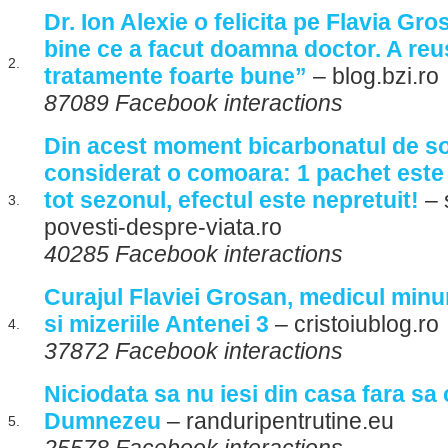
Dr. Ion Alexie o felicita pe Flavia Gro
bine ce a facut doamna doctor. A reus
2.
tratamente foarte bune”
– blog.bzi.ro
87089 Facebook interactions
Din acest moment bicarbonatul de so
considerat o comoara: 1 pachet este 
tot sezonul, efectul este nepretuit!
– s
3.
povesti-despre-viata.ro
40285 Facebook interactions
Curajul Flaviei Grosan, medicul minun
si mizeriile Antenei 3
– cristoiublog.ro
4.
37872 Facebook interactions
Niciodata sa nu iesi din casa fara sa c
Dumnezeu
– randuripentrutine.eu
5.