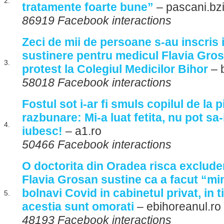
2.
tratamente foarte bune”
– pascani.bzi
86919 Facebook interactions
Zeci de mii de persoane s-au inscris 
sustinere pentru medicul Flavia Gro
3.
protest la Colegiul Medicilor Bihor
– 
58018 Facebook interactions
Fostul sot i-ar fi smuls copilul de la p
razbunare: Mi-a luat fetita, nu pot sa
4.
iubesc!
– a1.ro
50466 Facebook interactions
O doctorita din Oradea risca exclude
Flavia Grosan sustine ca a facut “m
bolnavi Covid in cabinetul privat, in t
5.
acestia sunt omorati
– ebihoreanul.ro
48193 Facebook interactions