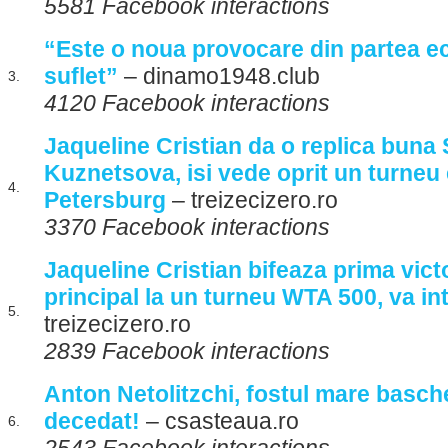
5581 Facebook interactions
“Este o noua provocare din partea e
suflet”
– dinamo1948.club
3.
4120 Facebook interactions
Jaqueline Cristian da o replica buna 
Kuznetsova, isi vede oprit un turneu 
4.
Petersburg
– treizecizero.ro
3370 Facebook interactions
Jaqueline Cristian bifeaza prima vict
principal la un turneu WTA 500, va in
5.
treizecizero.ro
2839 Facebook interactions
Anton Netolitzchi, fostul mare basche
decedat!
– csasteaua.ro
6.