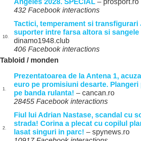
Angeles 2028. SPECIAL
– prosport.ro
432 Facebook interactions
Tactici, temperament si transfigurari
suporter intre farsa altora si sangele
10.
dinamo1948.club
406 Facebook interactions
Tabloid / monden
Prezentatoarea de la Antena 1, acuzat
euro pe promisiuni desarte. Plangeri
1.
pe banda rulanta!
– cancan.ro
28455 Facebook interactions
Fiul lui Adrian Nastase, scandal cu sot
strada! Corina a plecat cu copilul plan
2.
lasat singuri in parc!
– spynews.ro
10917 Facebook interactions