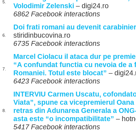
5.
Volodimir Zelenski
– digi24.ro
6862 Facebook interactions
Doi frati romani au devenit carabinieri
stiridinbucovina.ro
6.
6735 Facebook interactions
Marcel Ciolacu il ataca dur pe premier
“A confundat functia cu nevoia de a f
7.
Romaniei. Totul este blocat”
– digi24.
6423 Facebook interactions
INTERVIU Carmen Uscatu, cofondato
Viata”, spune ca vicepremierul Oana
retras din Adunarea Generala a ONG-
8.
asta este “o incompatibilitate”
– hotn
5417 Facebook interactions