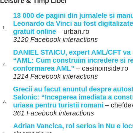
Leisure & Timp Liber
13 000 de pagini din jurnalele si manu
Leonardo da Vinci au fost digitalizate s
1.
gratuit online
– urban.ro
3120 Facebook interactions
DANIEL STAICU, expert AML/CFT va s
“AML: Cum construim incredere si rez
2.
conformarea AML”
– casinoinside.ro
1214 Facebook interactions
Grecii au facut anuntul despre autos
Salonic: “Inceperea imediata a constr
3.
uriasa pentru turistii romani
– chefde
361 Facebook interactions
Adrian Vancica, rol serios in Nu e locu