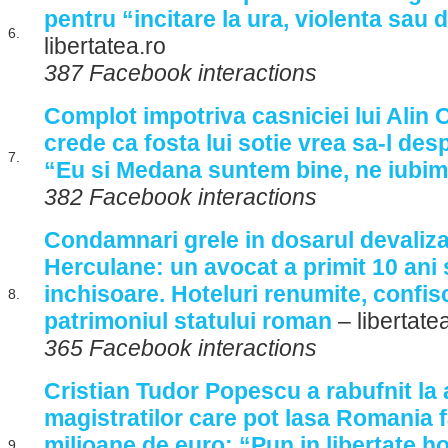
pentru “incitare la ura, violenta sau 
6.
libertatea.ro
387 Facebook interactions
Complot impotriva casniciei lui Alin O
crede ca fosta lui sotie vrea sa-l des
7.
“Eu si Medana suntem bine, ne iubim
382 Facebook interactions
Condamnari grele in dosarul devalizari
Herculane: un avocat a primit 10 ani s
inchisoare. Hoteluri renumite, confisc
8.
patrimoniul statului roman
– libertate
365 Facebook interactions
Cristian Tudor Popescu a rabufnit la
magistratilor care pot lasa Romania 
milioane de euro: “Pun in libertate hot
9.