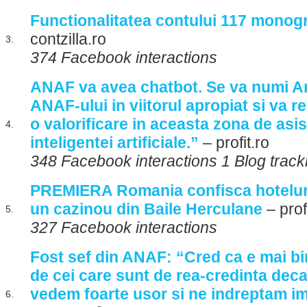
Functionalitatea contului 117 monogr
contzilla.ro
3.
374 Facebook interactions
ANAF va avea chatbot. Se va numi Ana
ANAF-ului in viitorul apropiat si va r
o valorificare in aceasta zona de asi
4.
inteligentei artificiale.”
– profit.ro
348 Facebook interactions 1 Blog trac
PREMIERA Romania confisca hoteluri,
un cazinou din Baile Herculane
– prof
5.
327 Facebook interactions
Fost sef din ANAF: “Cred ca e mai b
de cei care sunt de rea-credinta decat
vedem foarte usor si ne indreptam im
6.