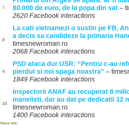
Primarul din Arges se apara: ar fi lu
80.000 de euro, de la popa din sat
– t
7.
2620 Facebook interactions
La cati vietnamezi o sustin pe FB, 
a decis sa candideze la primaria Han
8.
timesnewroman.ro
2068 Facebook interactions
PSD ataca dur USR: “Pentru c-au re
pierdut si noi spaga noastra”
– times
9.
1849 Facebook interactions
Inspectorii ANAF au recuperat 8 mili
manelisti, dar au dat pe dedicatii 12 
10.
timesnewroman.ro
1400 Facebook interactions
Share this: