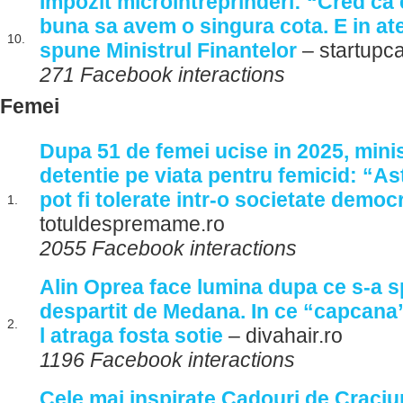
Impozit microintreprinderi: “Cred ca 
buna sa avem o singura cota. E in at
10.
spune Ministrul Finantelor
– startupca
271 Facebook interactions
Femei
Dupa 51 de femei ucise in 2025, minist
detentie pe viata pentru femicid: “As
pot fi tolerate intr-o societate democ
1.
totuldespremame.ro
2055 Facebook interactions
Alin Oprea face lumina dupa ce s-a s
despartit de Medana. In ce “capcana” 
2.
l atraga fosta sotie
– divahair.ro
1196 Facebook interactions
Cele mai inspirate Cadouri de Craci