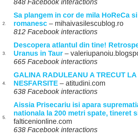
848 Facebook interactions
Sa plangem in cor de mila HoReCa si 
romanesc
– mihaivasilescublog.ro
2.
812 Facebook interactions
Descopera atlantul din tine! Retrospe
Uranus in Taur
– valeriupanoiu.blogsp
3.
665 Facebook interactions
GALINA RADULEANU A TRECUT LA 
NESFARSITE
– atitudini.com
4.
638 Facebook interactions
Aissia Prisecariu isi apara supremat
nationala la 200 metri spate, tineret 
5.
falticenionline.com
638 Facebook interactions