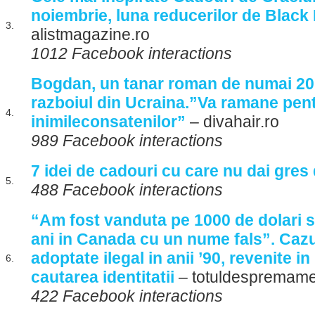
noiembrie, luna reducerilor de Black
3.
alistmagazine.ro
1012 Facebook interactions
Bogdan, un tanar roman de numai 20 d
razboiul din Ucraina.”Va ramane pen
4.
inimileconsatenilor”
– divahair.ro
989 Facebook interactions
7 idei de cadouri cu care nu dai gres
5.
488 Facebook interactions
“Am fost vanduta pe 1000 de dolari si
ani in Canada cu un nume fals”. Caz
adoptate ilegal in anii ’90, revenite i
6.
cautarea identitatii
– totuldespremame
422 Facebook interactions