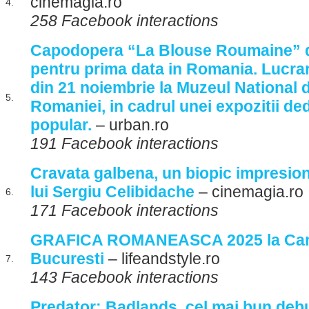
cinemagia.ro
4.
258 Facebook interactions
Capodopera “La Blouse Roumaine” d
pentru prima data in Romania. Lucrar
din 21 noiembrie la Muzeul National d
5.
Romaniei, in cadrul unei expozitii ded
popular.
– urban.ro
191 Facebook interactions
Cravata galbena, un biopic impresion
lui Sergiu Celibidache
– cinemagia.ro
6.
171 Facebook interactions
GRAFICA ROMANEASCA 2025 la Cami
Bucuresti
– lifeandstyle.ro
7.
143 Facebook interactions
Predator: Badlands, cel mai bun debut