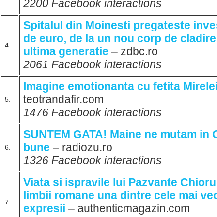
2200 Facebook interactions
Spitalul din Moinesti pregateste inves
de euro, de la un nou corp de cladire
4.
ultima generatie
– zdbc.ro
2061 Facebook interactions
Imagine emotionanta cu fetita Mirele
teotrandafir.com
5.
1476 Facebook interactions
SUNTEM GATA! Maine ne mutam in Or
bune
– radiozu.ro
6.
1326 Facebook interactions
Viata si ispravile lui Pazvante Chiorul
limbii romane una dintre cele mai vec
7.
expresii
– authenticmagazin.com