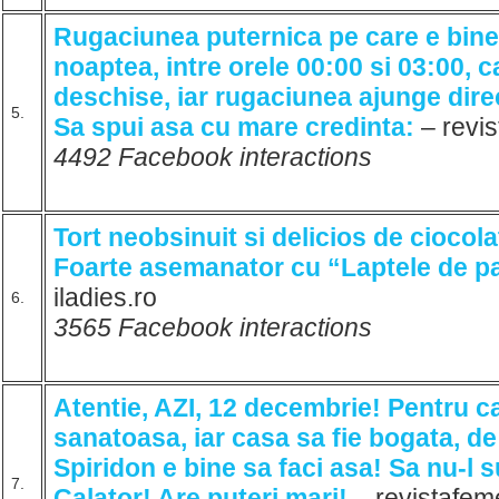
Rugaciunea puternica pe care e bine 
noaptea, intre orele 00:00 si 03:00, 
deschise, iar rugaciunea ajunge dir
5.
Sa spui asa cu mare credinta:
– revi
4492 Facebook interactions
Tort neobsinuit si delicios de ciocola
Foarte asemanator cu “Laptele de p
iladies.ro
6.
3565 Facebook interactions
Atentie, AZI, 12 decembrie! Pentru ca
sanatoasa, iar casa sa fie bogata, de
Spiridon e bine sa faci asa! Sa nu-l 
7.
Calator! Are puteri mari!
– revistafem