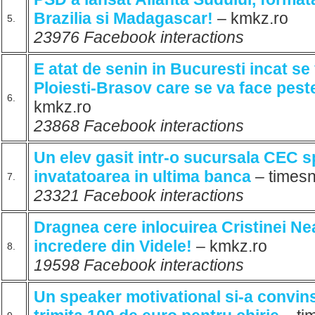
Brazilia si Madagascar!
– kmkz.ro
5.
23976 Facebook interactions
E atat de senin in Bucuresti incat s
Ploiesti-Brasov care se va face peste
6.
kmkz.ro
23868 Facebook interactions
Un elev gasit intr-o sucursala CEC sp
invatatoarea in ultima banca
– times
7.
23321 Facebook interactions
Dragnea cere inlocuirea Cristinei Ne
incredere din Videle!
– kmkz.ro
8.
19598 Facebook interactions
Un speaker motivational si-a convins 