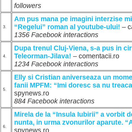
followers
Am pus mana pe imagini interzise min
“Regelui” roman al youtube-ului!
– c
3.
1356 Facebook interactions
Dupa trenul Cluj-Viena, s-a pus in ci
Teleorman-Jilava!
– comentacii.ro
4.
1234 Facebook interactions
Elly si Cristian aniverseaza un mome
fanii MPFM: “Imi doresc sa nu treaca 
5.
spynews.ro
884 Facebook interactions
Mirela de la “Insula Iubirii” a vorbit
nunta, in urma zvonurilor aparute. “A
6.
spynews.ro