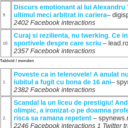
Discurs emotionant al lui Alexandru
ultimul meci arbitrat in cariera
– digis
9.
2402 Facebook interactions
Curaj si rezilienta, nu twerking. Ce in
sportivele despre care scriu
– lead.r
10.
2357 Facebook interactions
Tabloid / monden
Poveste ca in telenovele! A anulat n
iubitul a fugit cu bona de 16 ani
– sp
1.
2382 Facebook interactions
Scandal la un liceu de prestigiu! And
olimpic, a ironizat-o pe doamna prof
risca sa ramana repetent
– spynews.
2.
2246 Facebook interactions 1 Twitter t