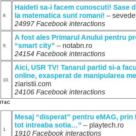
Haideti sa-i facem cunoscuti! Sase di
la matematica sunt romani!
– sevede
8.
24997 Facebook interactions
A fost ales Primarul Anului pentru pr
“smart city”
– notabn.ro
9.
24154 Facebook interactions
Aici, USR TV! Tanarul partid si-a facu
online, exasperat de manipularea me
10.
ziaristii.com
24106 Facebook interactions
IT&C
Mesaj “disperat” pentru eMAG, prin
tot intreaba sotia…”
– playtech.ro
1.
1910 Facebook interactions