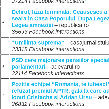
37214 Facebook interactions
r
Delirul, faza terminala: Ceausescu a
seara in Casa Poporului. Dupa Legea
4.
Legea amneziei
– republica.ro
35693 Facebook interactions
“Umilinta suprema”
– casajurnalistulu
5.
33318 Facebook interactions
PSD cere majorarea pensiilor speciale
parlamentari
– adevarul.ro
6.
32114 Facebook interactions
Pozitia echipei “Romania, te iubesc!
refuzat premiul APTR, gala la care au
7.
Ionut Cristache si Adrian Ursu
– adev
26832 Facebook interactions