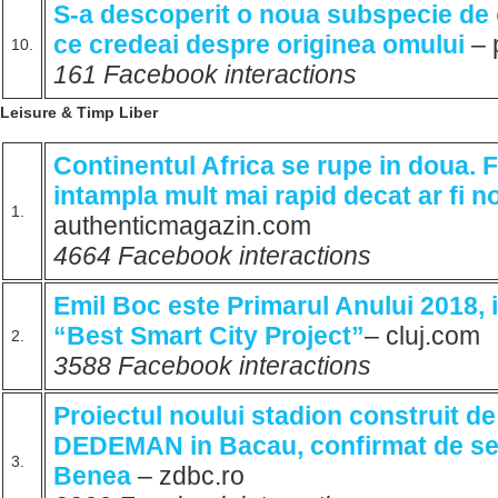
S-a descoperit o noua subspecie de
ce credeai despre originea omului
– 
10.
161 Facebook interactions
Leisure & Timp Liber
Continentul Africa se rupe in doua.
intampla mult mai rapid decat ar fi n
1.
authenticmagazin.com
4664 Facebook interactions
Emil Boc este Primarul Anului 2018, i
“Best Smart City Project”
– cluj.com
2.
3588 Facebook interactions
Proiectul noului stadion construit d
DEDEMAN in Bacau, confirmat de se
3.
Benea
– zdbc.ro