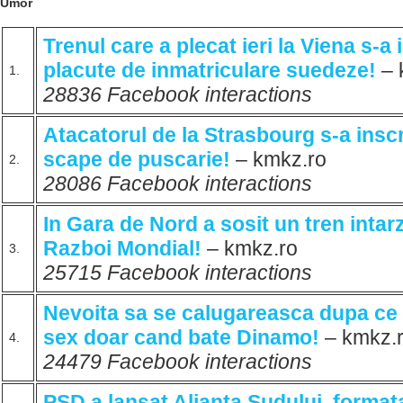
Umor
Trenul care a plecat ieri la Viena s-a 
placute de inmatriculare suedeze!
– 
1.
28836 Facebook interactions
Atacatorul de la Strasbourg s-a insc
scape de puscarie!
– kmkz.ro
2.
28086 Facebook interactions
In Gara de Nord a sosit un tren intarz
Razboi Mondial!
– kmkz.ro
3.
25715 Facebook interactions
Nevoita sa se calugareasca dupa ce a
sex doar cand bate Dinamo!
– kmkz.
4.
24479 Facebook interactions
PSD a lansat Alianta Sudului, formata