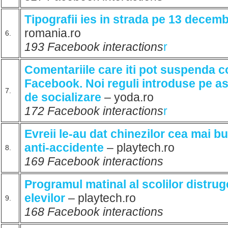
Tipografii ies in strada pe 13 decemb
romania.ro
6.
193 Facebook interactions
r
Comentariile care iti pot suspenda c
Facebook. Noi reguli introduse pe a
7.
de socializare
– yoda.ro
172 Facebook interactions
r
Evreii le-au dat chinezilor cea mai b
anti-accidente
– playtech.ro
8.
169 Facebook interactions
Programul matinal al scolilor distru
elevilor
– playtech.ro
9.
168 Facebook interactions