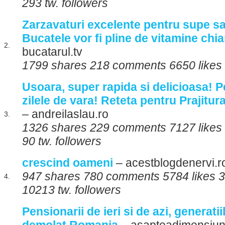
293 tw. followers
Zarzavaturi excelente pentru supe sa
Bucatele vor fi pline de vitamine chiar
2.
bucatarul.tv
1799 shares 218 comments 6650 likes
Usoara, super rapida si delicioasa! P
zilele de vara! Reteta pentru Prajitu
– andreilaslau.ro
3.
1326 shares 229 comments 7127 likes 
90 tw. followers
crescind oameni
– acestblogdenervi.r
947 shares 780 comments 5784 likes 3
4.
10213 tw. followers
Pensionarii de ieri si de azi, generatii