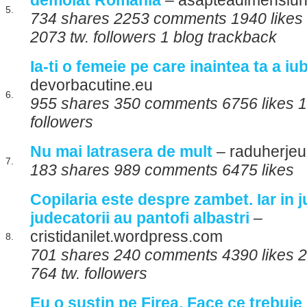
demolat Romania
– asapteadimensiun
5.
734 shares 2253 comments 1940 likes 
2073 tw. followers 1 blog trackback
Ia-ti o femeie pe care inaintea ta a iu
devorbacutine.eu
6.
955 shares 350 comments 6756 likes 1 
followers
Nu mai latrasera de mult
– raduherjeu
7.
183 shares 989 comments 6475 likes
Copilaria este despre zambet. Iar in ju
judecatorii au pantofi albastri
–
cristidanilet.wordpress.com
8.
701 shares 240 comments 4390 likes 2
764 tw. followers
Eu o sustin pe Firea. Face ce trebuie