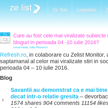
Ze Top
Legislativ
JUL
Care au fost cele mai viralizate subiecte 
13
bloguri in perioada 04 -10 iulie 2016?
social media
,
Zelist Research
Refresh.ro
, in colaborare cu Zelist Monitor, 
saptamanal al celor mai viralizate stiri in so
perioada 04 – 10 iulie 2016.
Blog
Savantii au demonstrat ca e mai bine 
decat intr-o relatie gresita
– devorbac
1.
1574 shares 904 comments 11154 likes