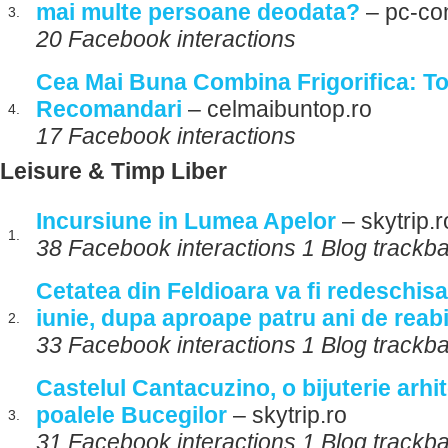
mai multe persoane deodata?
– pc-con
3.
20 Facebook interactions
Cea Mai Buna Combina Frigorifica: T
Recomandari
– celmaibuntop.ro
4.
17 Facebook interactions
Leisure & Timp Liber
Incursiune in Lumea Apelor
– skytrip.r
1.
38 Facebook interactions 1 Blog trackb
Cetatea din Feldioara va fi redeschisa l
iunie, dupa aproape patru ani de reabi
2.
33 Facebook interactions 1 Blog trackb
Castelul Cantacuzino, o bijuterie arhit
poalele Bucegilor
– skytrip.ro
3.
31 Facebook interactions 1 Blog trackb