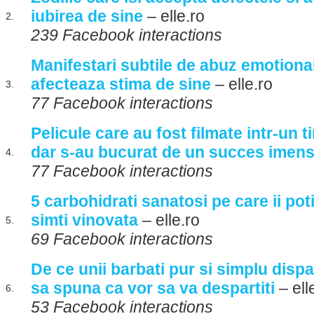
iubirea de sine
– elle.ro
2.
239 Facebook interactions
Manifestari subtile de abuz emotional 
afecteaza stima de sine
– elle.ro
3.
77 Facebook interactions
Pelicule care au fost filmate intr-un t
dar s-au bucurat de un succes imen
4.
77 Facebook interactions
5 carbohidrati sanatosi pe care ii pot
simti vinovata
– elle.ro
5.
69 Facebook interactions
De ce unii barbati pur si simplu dispar
sa spuna ca vor sa va despartiti
– ell
6.
53 Facebook interactions