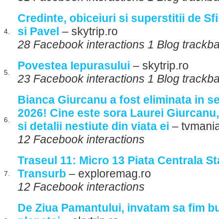
Credinte, obiceiuri si superstitii de Sf
si Pavel
– skytrip.ro
4.
28 Facebook interactions 1 Blog trackb
Povestea Iepurasului
– skytrip.ro
5.
23 Facebook interactions 1 Blog trackb
Bianca Giurcanu a fost eliminata in s
2026! Cine este sora Laurei Giurcanu
6.
si detalii nestiute din viata ei
– tvmania
12 Facebook interactions
Traseul 11: Micro 13 Piata Centrala St
Transurb
– exploremag.ro
7.
12 Facebook interactions
De Ziua Pamantului, invatam sa fim bu