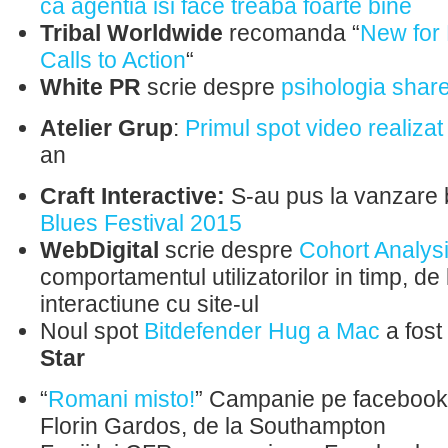
ca agentia isi face treaba foarte bine
Tribal Worldwide
recomanda “
New for
Calls to Action
“
White PR
scrie despre
psihologia share
Atelier Grup
:
Primul spot video realizat 
an
Craft Interactive:
S-au pus la vanzare b
Blues Festival 2015
WebDigital
scrie despre
Cohort Analys
comportamentul utilizatorilor in timp, de
interactiune cu site-ul
Noul spot
Bitdefender Hug a Mac
a fost
Star
“
Romani misto!
” Campanie pe facebook a
Florin Gardos, de la Southampton