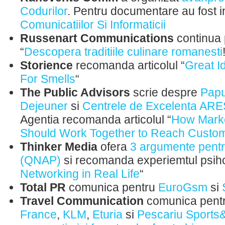
Codurilor
. Pentru documentare au fost in
Comunicatiilor Si Informaticii
Russenart Communications
continua 
“
Descopera traditiile culinare romanesti
Storience
recomanda articolul “
Great I
For Smells
“
The Public Advisors
scrie despre
Papu
Dejeuner
si
Centrele de Excelenta ARE
Agentia recomanda articolul “
How Mark
Should Work Together to Reach Custo
Thinker Media
ofera
3 argumente pentru
(QNAP)
si recomanda experiemtul psiho
Networking in Real Life
“
Total PR
comunica pentru
EuroGsm
si
Travel Communication
comunica pent
France
,
KLM
,
Eturia
si
Pescariu Sports