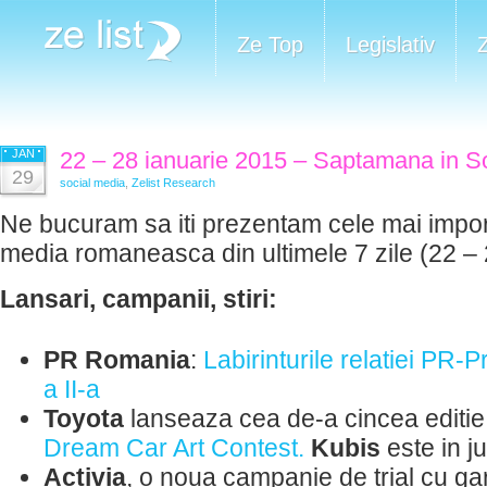
Ze Top
Legislativ
JAN
22 – 28 ianuarie 2015 – Saptamana in S
29
social media
,
Zelist Research
Ne bucuram sa iti prezentam cele mai importa
media romaneasca din ultimele 7 zile (22 – 
Lansari, campanii, stiri:
PR Romania
:
Labirinturile relatiei PR
a II-a
Toyota
lanseaza cea de-a cincea editie
Dream Car Art Contest.
Kubis
este in ju
Activia
, o noua campanie de trial cu ga