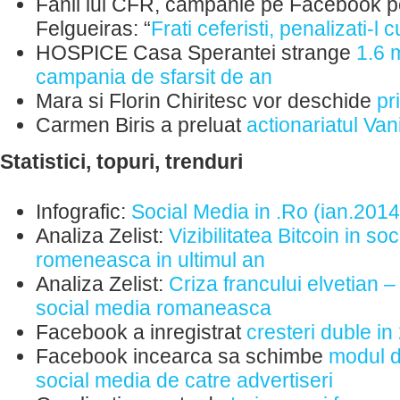
Fanii lui CFR, campanie pe Facebook pe
Felgueiras: “
Frati ceferisti, penalizati-l c
HOSPICE Casa Sperantei strange
1.6 m
campania de sfarsit de an
Mara si Florin Chiritesc vor deschide
pr
Carmen Biris a preluat
actionariatul Van
Statistici, topuri, trenduri
Infografic:
Social Media in .Ro (ian.2014
Analiza Zelist:
Vizibilitatea Bitcoin in so
romeneasca in ultimul an
Analiza Zelist:
Criza francului elvetian – 
social media romaneasca
Facebook a inregistrat
cresteri duble i
Facebook incearca sa schimbe
modul d
social media de catre advertiseri