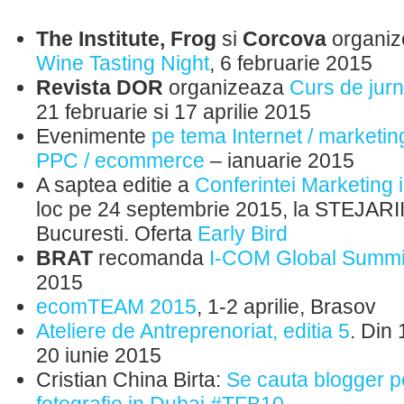
The Institute, Frog
si
Corcova
organi
Wine Tasting Night
, 6 februarie 2015
Revista DOR
organizeaza
Curs de jurn
21 februarie si 17 aprilie 2015
Evenimente
pe tema Internet / marketing
PPC / ecommerce
– ianuarie 2015
A saptea editie a
Conferintei Marketing i
loc pe 24 septembrie 2015, la STEJARI
Bucuresti. Oferta
Early Bird
BRAT
recomanda
I-COM Global Summ
2015
ecomTEAM 2015
, 1-2 aprilie, Brasov
Ateliere de Antreprenoriat, editia 5
. Din
20 iunie 2015
Cristian China Birta:
Se cauta blogger p