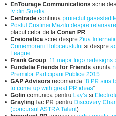
EnTourage Communications
scrie de
tv din Suedia
Centrade
continua
proiectul gasestedif
Postul Cristinei Mazilu despre relansar
placul celor de la
Conan PR
Creionetica
scrie despre
Ziua Internati
Comemorarii Holocaustului
si despre
ad
League
Frank Group
:
11 major logo redesigns 
Fundatia Friends for Friends
anunta
n
Premiilor Participarii Publice 2015
GAP Advisors
recomanda “
8 PR sins t
to come up with great PR ideas
“
Golin
comunica pentru
Lay’s
si
Electrol
Grayling
fac PR pentru
Discovery Cha
(concursul ASTRA Talent
)