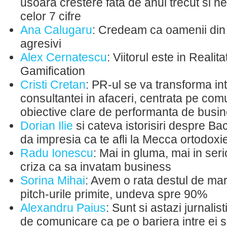
usoara crestere fata de anul trecut si 
celor 7 cifre
Ana Calugaru
: Credeam ca oamenii din
agresivi
Alex Cernatescu
: Viitorul este in Realita
Gamification
Cristi Cretan
: PR-ul se va transforma in
consultantei in afaceri, centrata pe com
obiective clare de performanta de busi
Dorian Ilie
si cateva istorisiri despre Bac
da impresia ca te afli la Mecca ortodoxie
Radu Ionescu
: Mai in gluma, mai in seri
criza ca sa invatam business
Sorina Mihai
: Avem o rata destul de mar
pitch-urile primite, undeva spre 90%
Alexandru Paius
: Sunt si astazi jurnalis
de comunicare ca pe o bariera intre ei s