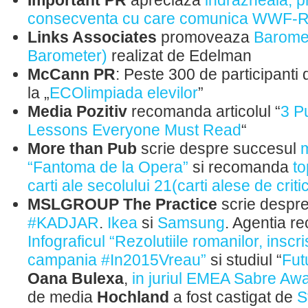
Important PR
apreciaza
indrazneala, p
consecventa cu care comunica WWF-
Links Associates
promoveaza
Baromet
Barometer)
realizat de Edelman
McCann PR
: Peste 300 de participanti
la „
ECOlimpiada elevilor
”
Media Pozitiv
recomanda articolul “
3 P
Lessons Everyone Must Read
“
More than Pub
scrie despre succesul
m
“Fantoma de la Opera”
si recomanda
to
carti ale secolului 21(carti alese de critici
MSLGROUP The Practice
scrie despr
#KADJAR
.
Ikea
si
Samsung
. Agentia 
Infograficul “Rezolutiile romanilor, inscri
campania ‪#‎In2015Vreau”
si studiul “
Futu
Oana Bulexa
,
in juriul EMEA Sabre Aw
de media
Hochland
a fost castigat de
S