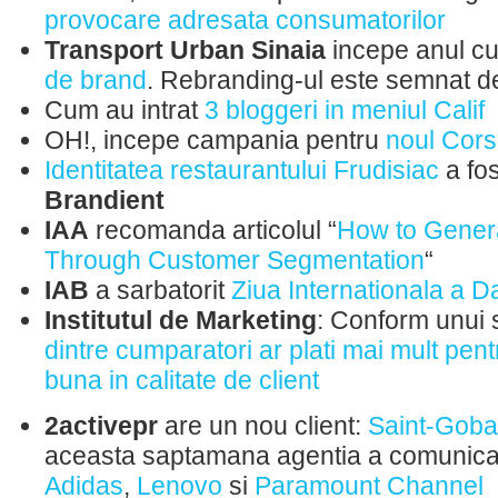
provocare adresata consumatorilor
Transport Urban Sinaia
incepe anul c
de brand
. Rebranding-ul este semnat d
Cum au intrat
3 bloggeri in meniul Calif
OH!, incepe campania pentru
noul Cor
Identitatea restaurantului Frudisiac
a fos
Brandient
IAA
recomanda articolul “
How to Genera
Through Customer Segmentation
“
IAB
a sarbatorit
Ziua Internationala a D
Institutul de Marketing
: Conform unui 
dintre cumparatori ar plati mai mult pen
buna in calitate de client
2activepr
are un nou client:
Saint-Goba
aceasta saptamana agentia a comunica
Adidas
,
Lenovo
si
Paramount Channel