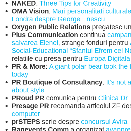
NAKED
:
Three Tips for Creativity
OMA Vision
:
Mari personalitati culturale
Londra despre George Enescu
Oxygen Public Relations
pregatesc u
Plus Communication
continua
campani
salvarea Elenei
, strange fonduri pentru
Social-Educational “Sfantul Efrem cel N
relatiile cu presa pentru
Europa Digitala
PR & More
:
A giant polar bear took the
today
PR Boutique of Consultancy
:
It’s not 
about style
PRoud PR
comunica pentru
Clinica Dr.
Presage PR
recomanda articolul ZF d
computer
prSTEPS
scrie despre
concursul Avira
Ranevents Comm
a organizat
avanprem