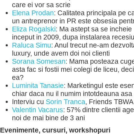
care ei vor sa scrie
Elena Prodan
: Calitatea principala pe c
un antreprenor in PR este obsesia pentr
Eliza Rogalski
: Ma astept sa se incheie 
inceput in 2009, dupa instalarea recesi
Raluca Simu
: Anul trecut ne-am dezvolt
luxury, unde avem doi noi clienti
Sorana Somesan
: Mama posteaza cugeta
asta fac si fostii mei colegi de liceu, de
ea?
Luminita Tanasie
: Marketingul este esen
chiar daca nu il numim intotdeauna asa
Interviu cu
Sorin Tranca
, Friends TBWA
Valentin Vacarus
: 57% dintre clientii ag
noi de mai bine de 3 ani
Evenimente, cursuri, workshopuri