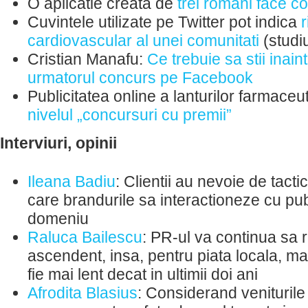
O aplicatie creata de
trei romani face 
Cuvintele utilizate pe Twitter pot indica
r
cardiovascular al unei comunitati
(studi
Cristian Manafu:
Ce trebuie sa stii inain
urmatorul concurs pe Facebook
Publicitatea online a lanturilor farmaceu
nivelul „concursuri cu premii”
Interviuri, opinii
Ileana Badiu
: Clientii au nevoie de tactic
care brandurile sa interactioneze cu publ
domeniu
Raluca Bailescu
: PR-ul va continua sa
ascendent, insa, pentru piata locala, ma
fie mai lent decat in ultimii doi ani
Afrodita Blasius
: Considerand veniturile