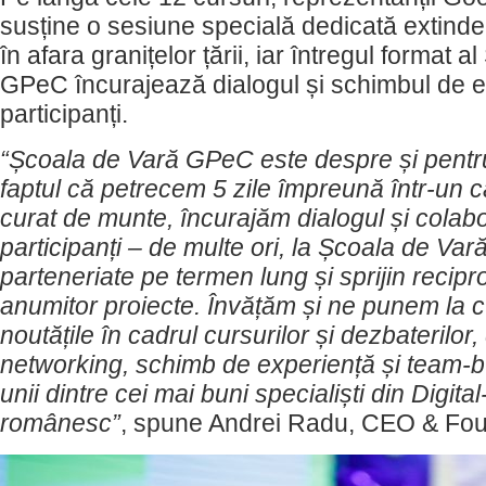
susține o sesiune specială dedicată extinder
în afara granițelor țării, iar întregul format a
GPeC încurajează dialogul și schimbul de e
participanți.
“
Școala de Vară GPeC este despre și pentru
faptul că petrecem 5 zile împreună într-un c
curat de munte, încurajăm dialogul și colabo
participanți – de multe ori, la Școala de Var
parteneriate pe termen lung și sprijin recipr
anumitor proiecte. Învățăm și ne punem la c
noutățile în cadrul cursurilor și dezbaterilor
networking, schimb de experiență și team-bu
unii dintre cei mai buni specialiști din Digital
românesc
”
, spune Andrei Radu, CEO & Fo