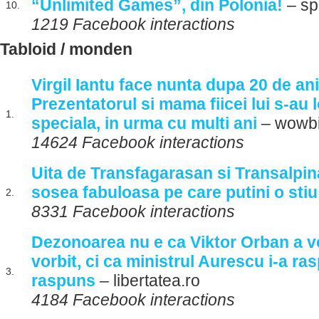
“Unlimited Games”, din Polonia!
– sp
10.
1219 Facebook interactions
Tabloid / monden
Virgil Iantu face nunta dupa 20 de ani
Prezentatorul si mama fiicei lui s-au l
1.
speciala, in urma cu multi ani
– wowbi
14624 Facebook interactions
Uita de Transfagarasan si Transalpi
sosea fabuloasa pe care putini o stiu
2.
8331 Facebook interactions
Dezonoarea nu e ca Viktor Orban a v
vorbit, ci ca ministrul Aurescu i-a r
3.
raspuns
– libertatea.ro
4184 Facebook interactions