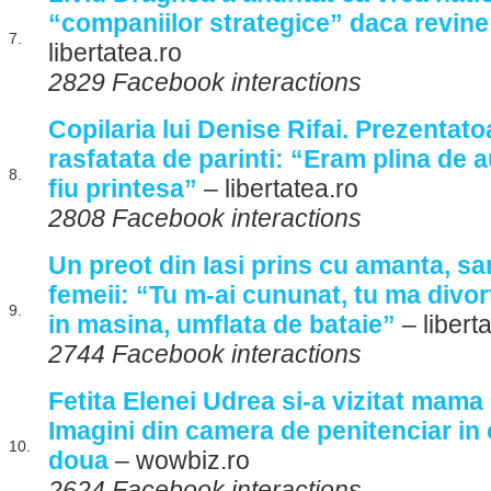
“companiilor strategice” daca revine
7.
libertatea.ro
2829 Facebook interactions
Copilaria lui Denise Rifai. Prezentato
rasfatata de parinti: “Eram plina de a
8.
fiu printesa”
– libertatea.ro
2808 Facebook interactions
Un preot din Iasi prins cu amanta, sa
femeii: “Tu m-ai cununat, tu ma divor
9.
in masina, umflata de bataie”
– libert
2744 Facebook interactions
Fetita Elenei Udrea si-a vizitat mama 
Imagini din camera de penitenciar in 
10.
doua
– wowbiz.ro
2624 Facebook interactions