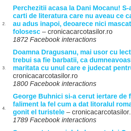
Perchezitii acasa la Dani Mocanu! S-a
carti de literatura care nu aveau ce c
au adus inapoi, deoarece nici mascati
2.
folosesc
– cronicacarcotasilor.ro
1872 Facebook interactions
Doamna Dragusanu, mai usor cu lecti
trebui sa fie barbatii, ca dumneavoast
maritata cu unul care e judecat pent
3.
cronicacarcotasilor.ro
1800 Facebook interactions
George Buhnici si-a cerut iertare de 
faliment la fel cum a dat litoralul ro
4.
gonit el turistele
– cronicacarcotasilor.
1789 Facebook interactions