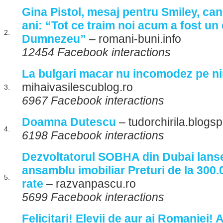
Gina Pistol, mesaj pentru Smiley, can
ani: “Tot ce traim noi acum a fost un 
2.
Dumnezeu”
– romani-buni.info
12454 Facebook interactions
La bulgari macar nu incomodez pe n
mihaivasilescublog.ro
3.
6967 Facebook interactions
Doamna Dutescu
– tudorchirila.blogs
4.
6198 Facebook interactions
Dezvoltatorul SOBHA din Dubai lans
ansamblu imobiliar Preturi de la 300.0
5.
rate
– razvanpascu.ro
5699 Facebook interactions
Felicitari! Elevii de aur ai Romaniei! A