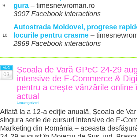
gura
– timesnewroman.ro
9.
3007 Facebook interactions
Autostrada Moldovei, progrese rapid
locurile pentru crasme
– timesnewrom
10.
2869 Facebook interactions
Școala de Vară GPeC 24-29 augu
AUG
03
intensive de E-Commerce & Digi
pentru a crește vânzările online 
actual
Uncategorized
Aflată la a 12-a ediție anuală, Școala de V
singura serie de cursuri intensive de E-Com
Marketing din România – aceasta desfășur
24-29 august în Moieciu de Sus, jud. Brașo