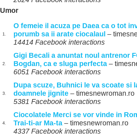
Umor
O femeie il acuza pe Daea ca o tot inv
porumb sa ii arate ciocalaul
– timesn
1.
14414 Facebook interactions
Gigi Becali a anuntat noul antrenor
Bogdan, ca e sluga perfecta
– timesn
2.
6051 Facebook interactions
Dupa scuze, Buhnici le va scoate si 
doamnele jignite
– timesnewroman.ro
3.
5381 Facebook interactions
Ciocolatele Merci se vor vinde in R
Trai-ti-ar Ma-ta
– timesnewroman.ro
4.
4337 Facebook interactions