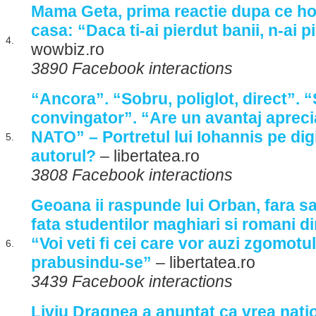
Mama Geta, prima reactie dupa ce hoti
casa: “Daca ti-ai pierdut banii, n-ai p
4.
wowbiz.ro
3890 Facebook interactions
“Ancora”. “Sobru, poliglot, direct”. “
convingator”. “Are un avantaj apreci
NATO” – Portretul lui Iohannis pe dig
5.
autorul?
– libertatea.ro
3808 Facebook interactions
Geoana ii raspunde lui Orban, fara s
fata studentilor maghiari si romani d
“Voi veti fi cei care vor auzi zgomotul
6.
prabusindu-se”
– libertatea.ro
3439 Facebook interactions
Liviu Dragnea a anuntat ca vrea nati