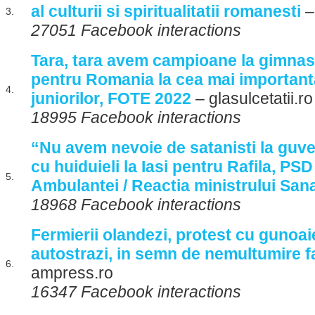
al culturii si spiritualitatii romanesti
–
3.
27051 Facebook interactions
Tara, tara avem campioane la gimnast
pentru Romania la cea mai important
4.
juniorilor, FOTE 2022
– glasulcetatii.ro
18995 Facebook interactions
“Nu avem nevoie de satanisti la guve
cu huiduieli la Iasi pentru Rafila, PS
5.
Ambulantei / Reactia ministrului Sana
18968 Facebook interactions
Fermierii olandezi, protest cu gunoai
autostrazi, in semn de nemultumire f
6.
ampress.ro
16347 Facebook interactions