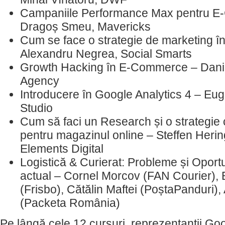
Campaniile Performance Max pentru 
Dragoș Smeu, Mavericks
Cum se face o strategie de marketing î
Alexandru Negrea, Social Smarts
Growth Hacking în E-Commerce – Danie
Agency
Introducere în Google Analytics 4 – Eu
Studio
Cum să faci un Research și o strategie
pentru magazinul online – Steffen Heri
Elements Digital
Logistică & Curierat: Probleme și Oportu
actual – Cornel Morcov (FAN Courier),
(Frisbo), Cătălin Maftei (PoștaPanduri)
(Packeta România)
Pe lângă cele 12 cursuri, reprezentanții G