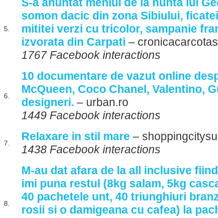
S-a anuntat meniul de la nunta lui G
somon dacic din zona Sibiului, ficate
mititei verzi cu tricolor, sampanie fr
5.
izvorata din Carpati
– cronicacarcotasi
1767 Facebook interactions
10 documentare de vazut online des
McQueen, Coco Chanel, Valentino, Guc
6.
designeri.
– urban.ro
1449 Facebook interactions
Relaxare in stil mare
– shoppingcitysu
7.
1438 Facebook interactions
M-au dat afara de la all inclusive fiin
imi puna restul (8kg salam, 5kg casca
40 pachetele unt, 40 triunghiuri branz
8.
rosii si o damigeana cu cafea) la pac