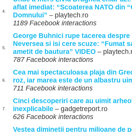
aflat imediat: “Scoaterea NATO din “
4.
Domnului”
– playtech.ro
1189 Facebook interactions
George Buhnici rupe tacerea despre 
Neversea si isi cere scuze: “Fumat s
5.
ametit de bautura” VIDEO
– playtech.
787 Facebook interactions
Cea mai spectaculoasa plaja din Greci
roz, iar marea este de un albastru ui
6.
711 Facebook interactions
Cinci descoperiri care au uimit arheo
inexplicabile
– gadgetreport.ro
7.
626 Facebook interactions
Vestea diminetii pentru milioane de p