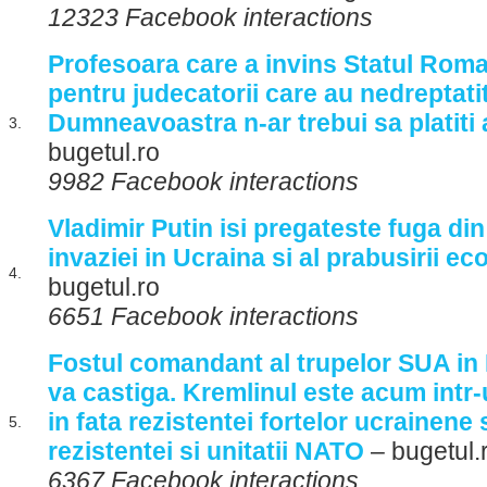
12323 Facebook interactions
Profesoara care a invins Statul Rom
pentru judecatorii care au nedreptati
Dumneavoastra n-ar trebui sa platiti
3.
bugetul.ro
9982 Facebook interactions
Vladimir Putin isi pregateste fuga di
invaziei in Ucraina si al prabusirii e
4.
bugetul.ro
6651 Facebook interactions
Fostul comandant al trupelor SUA in
va castiga. Kremlinul este acum intr-
in fata rezistentei fortelor ucrainene s
5.
rezistentei si unitatii NATO
– bugetul.
6367 Facebook interactions