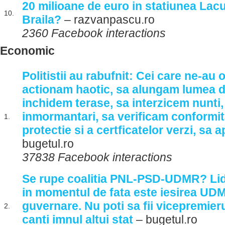
20 milioane de euro in statiunea Lacu
10.
Braila?
– razvanpascu.ro
2360 Facebook interactions
Economic
Politistii au rabufnit: Cei care ne-au 
actionam haotic, sa alungam lumea de
inchidem terase, sa interzicem nunti,
inmormantari, sa verificam conformit
1.
protectie si a certficatelor verzi, sa
bugetul.ro
37838 Facebook interactions
Se rupe coalitia PNL-PSD-UDMR? Lider
in momentul de fata este iesirea UDM
guvernare. Nu poti sa fii vicepremier
2.
canti imnul altui stat
– bugetul.ro