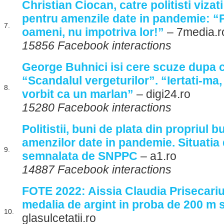
Christian Ciocan, catre politisti viza
pentru amenzile date in pandemie: “P
7.
oameni, nu impotriva lor!”
– 7media.r
15856 Facebook interactions
George Buhnici isi cere scuze dupa 
“Scandalul vergeturilor”. “Iertati-m
8.
vorbit ca un marlan”
– digi24.ro
15280 Facebook interactions
Politistii, buni de plata din propriul 
amenzilor date in pandemie. Situatia
9.
semnalata de SNPPC
– a1.ro
14887 Facebook interactions
FOTE 2022: Aissia Claudia Prisecariu
medalia de argint in proba de 200 m 
10.
glasulcetatii.ro