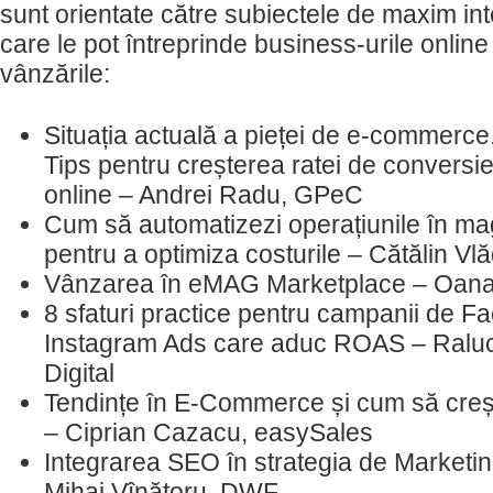
sunt orientate către subiectele de maxim inte
care le pot întreprinde business-urile online
vânzările:
Situația actuală a pieței de e-commerc
Tips pentru creșterea ratei de conversi
online – Andrei Radu, GPeC
Cum să automatizezi operațiunile în mag
pentru a optimiza costurile – Cătălin V
Vânzarea în eMAG Marketplace – Oan
8 sfaturi practice pentru campanii de 
Instagram Ads care aduc ROAS – Ral
Digital
Tendințe în E-Commerce și cum să creșt
– Ciprian Cazacu, easySales
Integrarea SEO în strategia de Marketin
Mihai Vînătoru, DWF