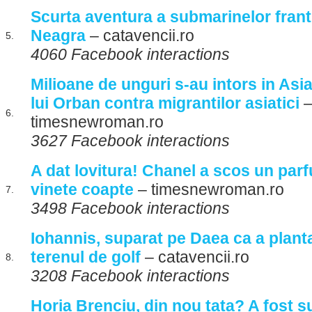
Scurta aventura a submarinelor frant
Neagra
– catavencii.ro
5.
4060 Facebook interactions
Milioane de unguri s-au intors in Asi
lui Orban contra migrantilor asiatici
6.
timesnewroman.ro
3627 Facebook interactions
A dat lovitura! Chanel a scos un par
vinete coapte
– timesnewroman.ro
7.
3498 Facebook interactions
Iohannis, suparat pe Daea ca a planta
terenul de golf
– catavencii.ro
8.
3208 Facebook interactions
Horia Brenciu, din nou tata? A fost s