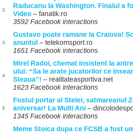
Raducanu la Washington. Finalul a fo
2.
Video
– fanatik.ro
3592 Facebook interactions
Gustavo poate ramane la Craiova! So
anuntul
– telekomsport.ro
3.
1651 Facebook interactions
Mirel Radoi, chemat insistent la an
ului: “Sa le arate jucatorilor ce insea
4.
Steaua”!
– realitateasportiva.net
1623 Facebook interactions
Fostul portar al Stelei, satmareanul Zo
aniversar! La Multi Ani
– dincolodespo
5.
1345 Facebook interactions
Meme Stoica dupa ce FCSB a fost umi