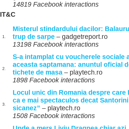
14819 Facebook interactions
IT&C
Misterul stindardului dacilor: Balauru
trup de sarpe
– gadgetreport.ro
1.
13198 Facebook interactions
S-a intamplat cu voucherele sociale a
aceasta saptamana: anuntul oficial d
2.
tichete de masa
– playtech.ro
1898 Facebook interactions
Locul unic din Romania despre care
ca e mai spectaculos decat Santorini
3.
sicanez”
– playtech.ro
1508 Facebook interactions
Unde a mers Liviu Dragnea chiar azi.