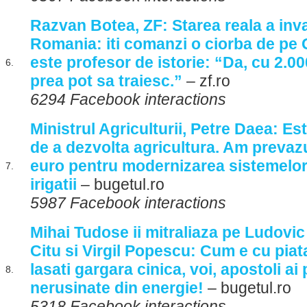
Razvan Botea, ZF: Starea reala a inv
Romania: iti comanzi o ciorba de pe G
este profesor de istorie: “Da, cu 2.00
6.
prea pot sa traiesc.”
– zf.ro
6294 Facebook interactions
Ministrul Agriculturii, Petre Daea: E
de a dezvolta agricultura. Am prevaz
euro pentru modernizarea sistemelo
7.
irigatii
– bugetul.ro
5987 Facebook interactions
Mihai Tudose ii mitraliaza pe Ludovic
Citu si Virgil Popescu: Cum e cu piat
lasati gargara cinica, voi, apostoli ai 
8.
nerusinate din energie!
– bugetul.ro
5318 Facebook interactions