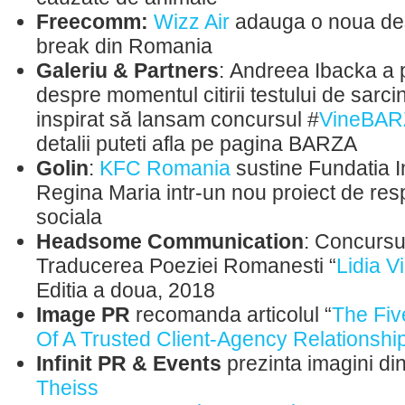
Freecomm:
Wizz Air
adauga o noua dest
break din Romania
Galeriu & Partners
: Andreea Ibacka a 
despre momentul citirii testului de sarcin
inspirat să lansam concursul #
VineBAR
detalii puteti afla pe pagina BARZA
Golin
:
KFC Romania
sustine Fundatia I
Regina Maria intr-un nou proiect de res
sociala
Headsome Communication
: Concursu
Traducerea Poeziei Romanesti “
Lidia V
Editia a doua, 2018
Image PR
recomanda articolul “
The Fiv
Of A Trusted Client-Agency Relationshi
Infinit PR & Events
prezinta imagini din
Theiss