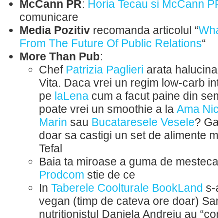
McCann PR
:
Horia Tecau si McCann P
comunicare
Media Pozitiv
recomanda articolul “
Wha
From The Future Of Public Relations
“
More Than Pub
:
Chef
Patrizia Paglieri
arata halucina
Vita. Daca vrei un regim low-carb in
pe
laLena
cum a facut paine din sem
poate vrei un smoothie a la
Ama Nic
Marin
sau
Bucataresele Vesele
? Gat
doar sa castigi un set de alimente 
Tefal
Baia ta miroase a guma de mestec
Prodcom
stie de ce
In
Taberele Coolturale BookLand
s-
vegan (timp de cateva ore doar) San
nutritionistul Daniela Andreiu au “co