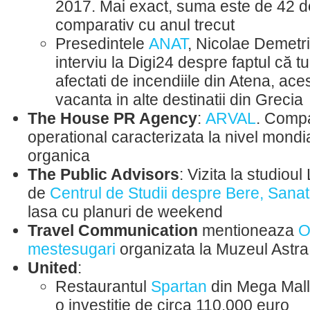
2017. Mai exact, suma este de 42 d
comparativ cu anul trecut
Presedintele
ANAT
, Nicolae Demetri
interviu la Digi24 despre faptul că tu
afectati de incendiile din Atena, ace
vacanta in alte destinatii din Grecia
The House PR Agency
:
ARVAL
. Compa
operational caracterizata la nivel mondi
organica
The Public Advisors
: Vizita la studioul
de
Centrul de Studii despre Bere, Sanata
lasa cu planuri de weekend
Travel Communication
mentioneaza
O
mestesugari
organizata la Muzeul Astra 
United
:
Restaurantul
Spartan
din Mega Mall 
o investitie de circa 110.000 euro