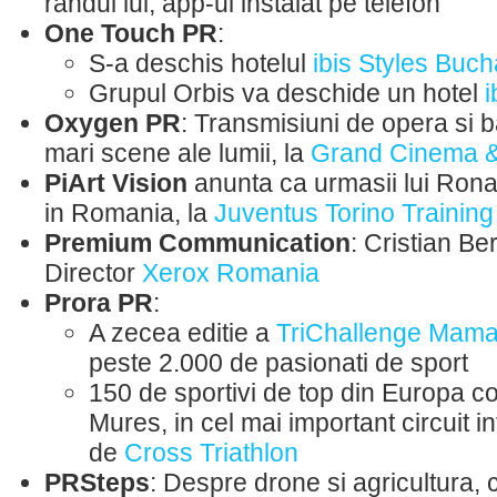
randul lui, app-ul instalat pe telefon
One Touch PR
:
S-a deschis hotelul
ibis Styles Buc
Grupul Orbis va deschide un hotel
i
Oxygen PR
: Transmisiuni de opera si b
mari scene ale lumii, la
Grand Cinema 
PiArt Vision
anunta ca urmasii lui Ron
in Romania, la
Juventus Torino Traini
Premium Communication
: Cristian B
Director
Xerox Romania
Prora PR
:
A zecea editie a
TriChallenge Mama
peste 2.000 de pasionati de sport
150 de sportivi de top din Europa c
Mures, in cel mai important circuit i
de
Cross Triathlon
PRSteps
: Despre drone si agricultura,