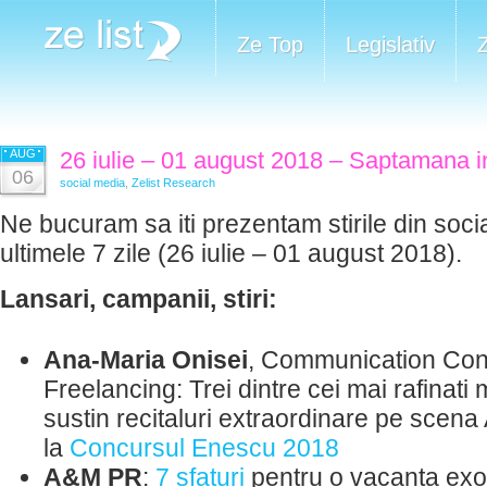
Ze Top
Legislativ
AUG
26 iulie – 01 august 2018 – Saptamana i
06
social media
,
Zelist Research
Ne bucuram sa iti prezentam stirile din soci
ultimele 7 zile (26 iulie – 01 august 2018).
Lansari, campanii, stiri:
Ana-Maria Onisei
, Communication Con
Freelancing: Trei dintre cei mai rafinati 
sustin recitaluri extraordinare pe scen
la
Concursul Enescu 2018
A&M PR
:
7 sfaturi
pentru o vacanta exot