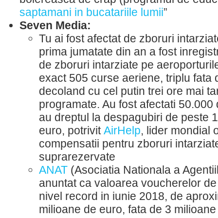
saptamani in bucatariile lumii
”
Seven Media:
Tu ai fost afectat de zboruri intarzia
prima jumatate din an a fost inregis
de zboruri intarziate pe aeroporturi
exact 505 curse aeriene, triplu fata 
decoland cu cel putin trei ore mai ta
programate. Au fost afectati 50.000
au dreptul la despagubiri de peste 
euro, potrivit
AirHelp
, lider mondial 
compensatii pentru zboruri intarziat
suprarezervate
ANAT
(Asociatia Nationala a Agentii
anuntat ca valoarea voucherelor de
nivel record in iunie 2018, de aprox
milioane de euro, fata de 3 milioane