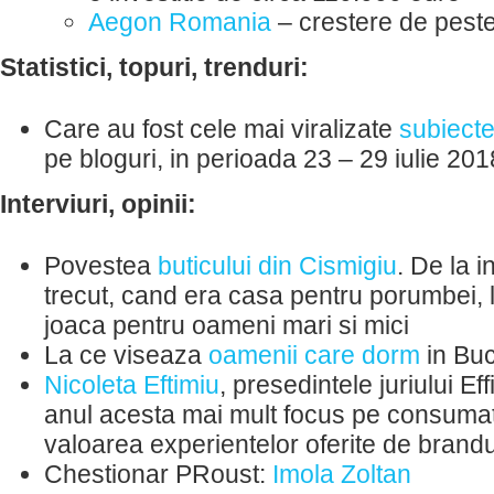
Aegon Romania
– crestere de pest
Statistici, topuri, trenduri:
Care au fost cele mai viralizate
subiect
pe bloguri, in perioada 23 – 29 iulie 20
Interviuri, opinii:
Povestea
buticului din Cismigiu
. De la i
trecut, cand era casa pentru porumbei, 
joaca pentru oameni mari si mici
La ce viseaza
oamenii care dorm
in Buc
Nicoleta Eftimiu
, presedintele juriului E
anul acesta mai mult focus pe consumato
valoarea experientelor oferite de brandu
Chestionar PRoust:
Imola Zoltan