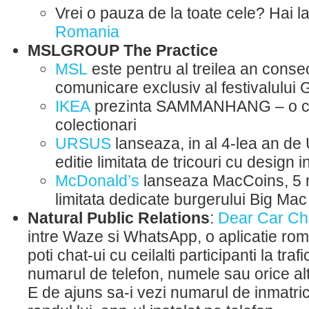
Vrei o pauza de la toate cele? Hai la
Romania
MSLGROUP The Practice
MSL
este pentru al treilea an conse
comunicare exclusiv al festivalului
IKEA
prezinta SAMMANHANG – o col
colectionari
URSUS
lanseaza, in al 4-lea an d
editie limitata de tricouri cu design i
McDonald’s
lanseaza MacCoins, 5 m
limitata dedicate burgerului Big Mac
Natural Public Relations
:
Dear Car Ch
intre Waze si WhatsApp, o aplicatie ro
poti chat-ui cu ceilalti participanti la trafi
numarul de telefon, numele sau orice al
E de ajuns sa-i vezi numarul de inmatricu