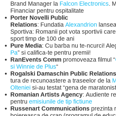
Brand Manager la
Falcon Electronics
. 
Financiar pentru ospitalitate
Porter Novelli Public
Relations
: Fundatia
Alexandrion
lansea
Sportiva: Romanii pot vota sportivii care
sport timp de 100 de ani
Pure Media
: Cu barba nu te-ncurci! Ale
Pa
” si califica-te pentru premii!
RanEvents Comm
promoveaza filmul “
si Winnie de Plus
“
Rogalski Damaschin Public Relation
tura de recunoastere a traseelor de la
M
Olteniei
si-au testat “gena de maratonist
Romanian Artists Agency
: Audiente r
pentru
emisiunile de tip fictiune
Russenart Communications
prezinta 
boiereasca de crap (programul de educa