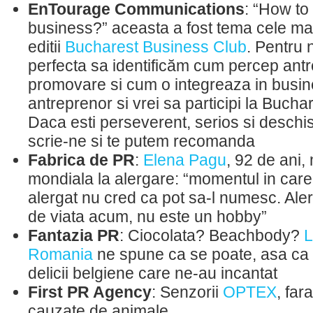
EnTourage Communications
: “How to
business?” aceasta a fost tema cele ma
editii
Bucharest Business Club
. Pentru 
perfecta sa identificăm cum percep antr
promovare si cum o integreaza in busines
antreprenor si vrei sa participi la Buch
Daca esti perseverent, serios si deschis 
scrie-ne si te putem recomanda
Fabrica de PR
:
Elena Pagu
, 92 de ani,
mondiala la alergare: “momentul in care
alergat nu cred ca pot sa-l numesc. Ale
de viata acum, nu este un hobby”
Fantazia PR
: Ciocolata? Beachbody?
L
Romania
ne spune ca se poate, asa ca 
delicii belgiene care ne-au incantat
First PR Agency
: Senzorii
OPTEX
, far
cauzate de animale