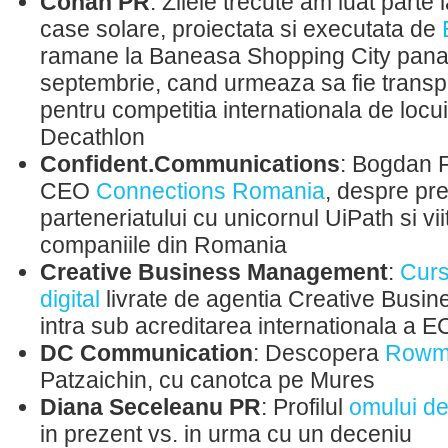
Conan PR
: Zilele trecute am luat parte
case solare, proiectata si executata de
ramane la Baneasa Shopping City pana la
septembrie, cand urmeaza sa fie transp
pentru competitia internationala de locu
Decathlon
Confident.Communications
: Bogdan F
CEO
Connections Romania
, despre pr
parteneriatului cu unicornul UiPath si vi
companiile din Romania
Creative Business Management
:
Curs
digital
livrate de agentia Creative Bus
intra sub acreditarea internationala a 
DC Communication
: Descopera
Rowm
Patzaichin, cu canotca pe Mures
Diana Seceleanu PR
: Profilul
omului de
in prezent vs. in urma cu un deceniu