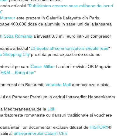
nda articolul “
Publicitatea creeaza sase milioane de locuri
e
“
Murmur
este prezent in Galeriile Lafayette din Paris.
oape 400.000 doze de aluminiu in sase luni de la lansarea
ch Soda Romania
a investit 3,3 mil. euro intr-un compresor
anda articolul “
13 books all communicators should read
“
 Shopping City
prezinta prima expozitie de costume
terviul pe care
Cesar Millan
l-a oferit revistei OK Magazin
“
H&M – Bring it on
“
comercial din Bucuresti,
Veranda Mall
amenajeaza o pista
olul de Partener Premium in cadrul Intrecerilor Hahnenkamm
na Mediteraneeana de la
Lidl
arbatoreste romaneste cu dansuri traditionale si vouchere
ana intai”, un documentar exclusiv difuzat de
HISTORY
®
stitii al
antreprenorului Catalin Chis