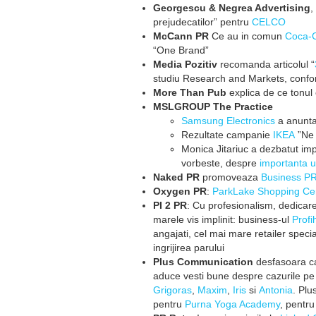
Georgescu & Negrea Advertising
,
prejudecatilor” pentru
CELCO
McCann PR
Ce au in comun
Coca-C
“One Brand”
Media Pozitiv
recomanda articolul “
studiu Research and Markets, conf
More Than Pub
explica de ce tonul e
MSLGROUP The Practice
Samsung Electronics
a anunta
Rezultate campanie
IKEA
”Ne 
Monica Jitariuc a dezbatut i
vorbeste, despre
importanta u
Naked PR
promoveaza
Business P
Oxygen PR
:
ParkLake Shopping Ce
PI 2 PR
: Cu profesionalism, dedicare
marele vis implinit: business-ul
Profi
angajati, cel mai mare retailer speci
ingrijirea parului
Plus Communication
desfasoara c
aduce vesti bune despre cazurile pe 
Grigoras
,
Maxim
,
Iris
si
Antonia
. Plu
pentru
Purna Yoga Academy
, pentru