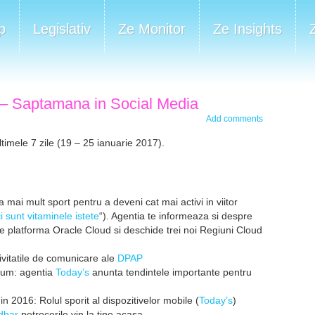
p
Legislativ
Ze Monitor
Ze Insights
 – Saptamana in Social Media
Add comments
ltimele 7 zile (19 – 25 ianuarie 2017).
 mai mult sport pentru a deveni cat mai activi in viitor
 sunt vitaminele istete
“). Agentia te informeaza si despre
 platforma Oracle Cloud si deschide trei noi Regiuni Cloud
tivitatile de comunicare ale
DPAP
acum: agentia
Today’s
anunta tendintele importante pentru
in 2016: Rolul sporit al dispozitivelor mobile (
Today’s
)
dbar
petrecerile vin la tine acasa