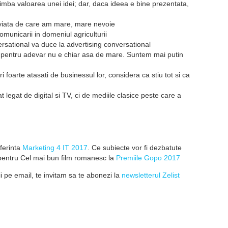
imba valoarea unei idei; dar, daca ideea e bine prezentata,
de viata de care am mare, mare nevoie
omunicarii in domeniul agriculturii
ersational va duce la advertising conversational
 pentru adevar nu e chiar asa de mare. Suntem mai putin
i foarte atasati de businessul lor, considera ca stiu tot si ca
at legat de digital si TV, ci de mediile clasice peste care a
ferinta
Marketing 4 IT 2017
. Ce subiecte vor fi dezbatute
 pentru Cel mai bun film romanesc la
Premiile Gopo 2017
 pe email, te invitam sa te abonezi la
newsletterul Zelist