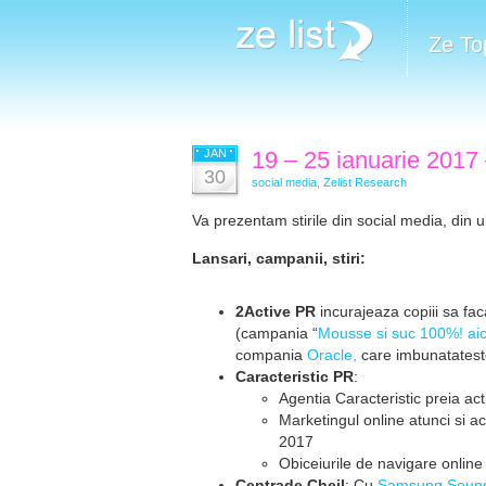
Ze To
JAN
19 – 25 ianuarie 2017
30
social media
,
Zelist Research
Va prezentam stirile din social media, din u
Lansari, campanii, stiri:
2Active PR
incurajeaza copiii sa faca
(campania “
Mousse si suc 100%! aici
compania
Oracle,
care imbunatateste
Caracteristic PR
:
Agentia Caracteristic preia ac
Marketingul online atunci si 
2017
Obiceiurile de navigare online 
Centrade Cheil
: Cu
Samsung Soun