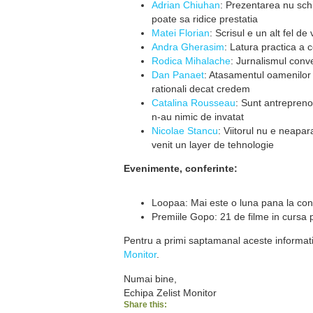
Adrian Chiuhan
: Prezentarea nu sch
poate sa ridice prestatia
Matei Florian
: Scrisul e un alt fel 
Andra Gherasim
: Latura practica a c
Rodica Mihalache
: Jurnalismul conv
Dan Panaet
: Atasamentul oamenilor
rationali decat credem
Catalina Rousseau
: Sunt antreprenor
n-au nimic de invatat
Nicolae Stancu
: Viitorul nu e neapar
venit un layer de tehnologie
Evenimente, conferinte:
Loopaa: Mai este o luna pana la con
Premiile Gopo: 21 de filme in cursa
Pentru a primi saptamanal aceste informatii
Monitor
.
Numai bine,
Echipa Zelist Monitor
Share this: