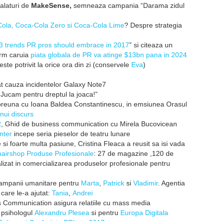
 alaturi de
MakeSense,
semneaza campania “Darama zidul
ola, Coca-Cola Zero si Coca-Cola Lime
? Despre strategia
3 trends PR pros should embrace in 2017
” si citeaza un
orm caruia
piata
globala de PR va atinge $13bn pana in 2024
ste potrivit la orice ora din zi (conservele
Eva
)
t cauza incidentelor Galaxy Note7
Jucam pentru dreptul la joaca!”
mpreuna cu Ioana Baldea Constantinescu, in emsiunea Orasul
nui discurs
R
, Ghid de business communication cu Mirela Bucovicean
nter
incepe seria pieselor de teatru lunare
 si foarte multa pasiune, Cristina Fleaca a reusit sa isi vada
hairshop Produse Profesionale
: 27 de magazine ,120 de
alizat in comercializarea produselor profesionale pentru
ampanii umanitare pentru
Marta
,
Patrick
si
Vladimir
. Agentia
care le-a ajutat:
Tania
,
Andrei
s Communication asigura relatiile cu mass media
 psihologul
Alexandru Plesea
si pentru
Europa Digitala