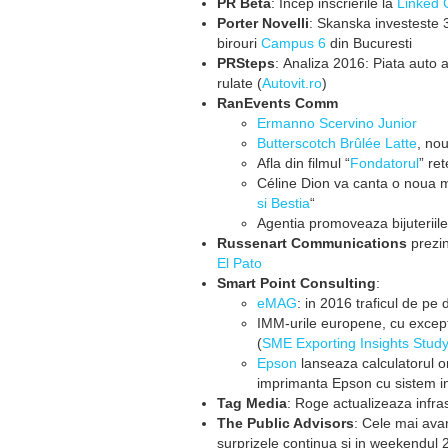
PR Beta
: Incep inscrierile la
Linked 
Porter Novelli
: Skanska investeste 3
birouri
Campus 6
din Bucuresti
PRSteps
: Analiza 2016: Piata auto a
rulate (
Autovit.ro
)
RanEvents Comm
Ermanno Scervino Junior
Butterscotch Brûlée Latte
, no
Afla din filmul “
Fondatorul
” re
Céline Dion va canta o noua m
si Bestia
“
Agentia promoveaza bijuteriile
Russenart Communications
prezin
El Pato
Smart Point Consulting
:
eMAG
: in 2016 traficul de pe
IMM-urile europene, cu excepti
(
SME Exporting Insights Stud
Epson
lanseaza calculatorul o
imprimanta Epson cu sistem in
Tag Media
: Roge actualizeaza infr
The Public Advisors
: Cele mai ava
surprizele continua si in weekendul 