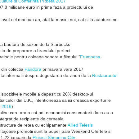
Culture si Conferinta PRbeta 2017
7.8 milioane euro in prima faza a proiectului de
 avut cel mai bun an, atat la masini noi, cat si la autoturisme
ua bautura de sezon de la Starbucks
teta de preparare a brandului perfect
elodie pentru coloana sonora a filmului “
Frumoasa
 din colectia
Pandora
primavara vara 2017
ta informatii despre degustarea de vinuri de la
Restaurantul
 dispozitivele mobile a depasit cu 26% desktop-ul
a celor din U.K., intentioneaza sa isi creasca exporturile
y 2016
)
nline care arata cat pot economisi consumatorii daca au o
tegrat de recipiente de cerneala
astructura de retea cu echipamente
Allied Telesis
ntajoase promotii sunt la Super Sale Weekend Ofertele si
21-22 ianuarie la
Ploiesti Shopping City