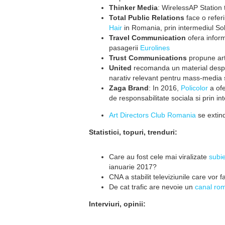
Thinker Media
: WirelessAP Station
Total Public Relations
face o refer
Hair
in Romania, prin intermediul So
Travel Communication
ofera inform
pasagerii
Eurolines
Trust Communications
propune art
United
recomanda un material des
narativ relevant pentru mass-media si
Zaga Brand
: In 2016,
Policolor
a ofe
de responsabilitate sociala si prin in
Art Directors Club Romania
se extin
Statistici, topuri, trenduri:
Care au fost cele mai viralizate
subi
ianuarie 2017?
CNA a stabilit televiziunile care vor fa
De cat trafic are nevoie un
canal ro
Interviuri, opinii: