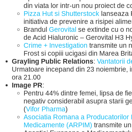
din viata lor intr-un nou proiect de co
Pizza Hut si Shutterstock
lanseaza 
initiativa de prevenire a risipei ali
Brandul
Gerovital
se extinde cu o 
de Acid Hialuronic – Gerovital H3 
Crime + Investigation
transmite un n
Frost si copiii ucigasi din Marea Brit
Grayling Public Relations
:
Vantatorii d
Urmatoare incepand din 23 noiembrie, in 
ora 21.00
Image PR
:
Pentru 44% dintre femei, lipsa de fi
negativ considerabil asupra starii g
(
Vifor Pharma
)
Asociatia Romana a Producatorilor I
Medicamente (ARPIM)
transmite un