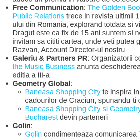
Free Communication
:
The Golden Boo
Public Relations
trece in revista ultimii 
ului din Romania, explorand totdata si vii
Dragut este ca fix de 15 ani suntem si noi
invitam sa cititi cartea, unde veti putea ga
Razvan, Account Director-ul nostru
Galeriu & Partners PR
: Organizatorii c
the Music Business
anunta deschiderea 
editia a III-a
Geometry Global
:
Baneasa Shopping City
te inspira i
cadourilor de Craciun, spunandu-ti c
Baneasa Shopping City si Geometry
Bucharest
devin parteneri
Golin
:
Golin
condimenteaza comunicarea T