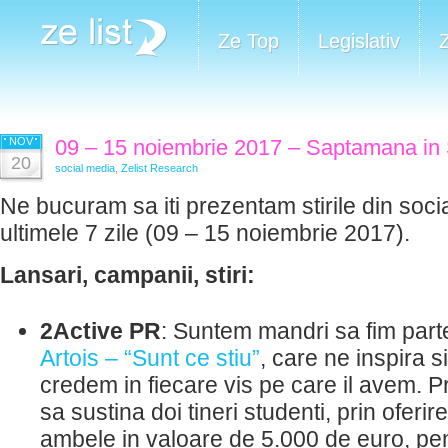
Ze Top
Legislativ
NOV
09 – 15 noiembrie 2017 – Saptamana in 
20
social media
,
Zelist Research
Ne bucuram sa iti prezentam stirile din soci
ultimele 7 zile (09 – 15 noiembrie 2017).
Lansari, campanii, stiri:
2Active PR
: Suntem mandri sa fim part
Artois – “Sunt ce stiu”
, care ne inspira 
credem in fiecare vis pe care il avem. P
sa sustina doi tineri studenti, prin oferi
ambele in valoare de 5.000 de euro, pen