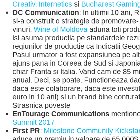
Creativ
,
Internetics
si
Bucharest Gamin
DC Communication
: In ultimii 10 ani
si-a construit o strategie de promovare-
vinuri.
Wine of Moldova
aduna toti produ
isi asuma productia pe standardele rezul
regiunilor de productie ca Indicatii Geog
Pasul urmator a fost expansiunea pe alt
ajuns pana in Coreea de Sud si Japonia,
chiar Franta si Italia. Vand cam de 85 
anual. Deci, se poate. Functioneaza dac
daca este colaborare, daca este investi
euro in 10 ani) si un brand bine conturat 
Strasnica poveste
EnTourage Communications
mention
Summit 2017
First PR
:
Milestone Community Kickstar
aduce un premiu in valoare de 65,000$