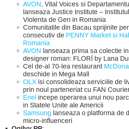
AVON
, Vital Voices si Departament
lanseaza Justice Institute – Institutu
Violenta de Gen in Romania
Comunitatile din Bacau sprijinite pen
consecutiv de
PENNY Market si Hab
Romania
AVON
lanseaza prima sa colectie i
designer roman: FLORÍ by Lana Du
Cel de-al 70-lea restaurant
McDonal
deschide in Mega Mall
OLX
isi consolideaza serviciile de li
prin noul parteneriat cu FAN Courie
Enel
incepe operarea unui nou par
in Statele Unite ale Americii
Samsung
lanseaza o platforma de d
micro-influenceri
Ogilvy PR
: