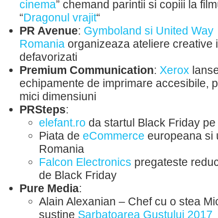
cinema
” chemand parintii si copiii la fil
“
Dragonul vrajit
“
PR Avenue
:
Gymboland si United Way
Romania
organizeaza ateliere creative i
defavorizati
Premium Communication
:
Xerox
lanse
echipamente de imprimare accesibile, pe
mici dimensiuni
PRSteps
:
elefant.ro
da startul Black Friday pe
Piata de
eCommerce
europeana si 
Romania
Falcon Electronics
pregateste reduc
de Black Friday
Pure Media
:
Alain Alexanian – Chef cu o stea Mi
sustine
Sarbatoarea Gustului 2017