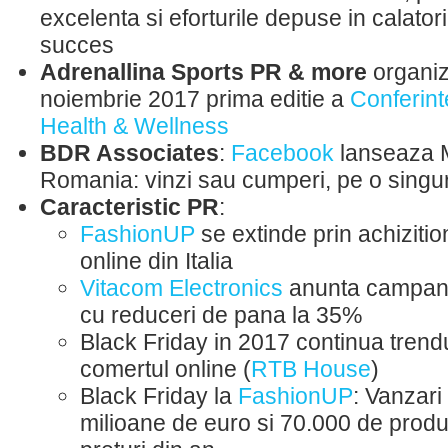
excelenta si eforturile depuse in calato
succes
Adrenallina Sports PR & more
organi
noiembrie 2017 prima editie a
Conferint
Health & Wellness
BDR Associates
:
Facebook
lanseaza M
Romania: vinzi sau cumperi, pe o singu
Caracteristic PR
:
FashionUP
se extinde prin achiziti
online din Italia
Vitacom Electronics
anunta campani
cu reduceri de pana la 35%
Black Friday in 2017 continua trend
comertul online (
RTB House
)
Black Friday la
FashionUP
: Vanzari
milioane de euro si 70.000 de produ