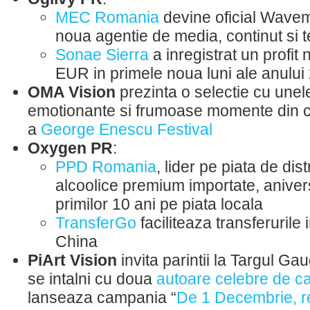
MEC Romania
devine oficial Wave
noua agentie de media, continut si 
Sonae Sierra
a inregistrat un profit
EUR in primele noua luni ale anului
OMA Vision
prezinta
o selectie cu unel
emotionante si frumoase momente din ca
a
George Enescu Festival
Oxygen PR
:
PPD Romania
, lider pe piata de dist
alcoolice premium importate, aniver
primilor 10 ani pe piata locala
TransferGo
faciliteaza transferurile
China
PiArt Vision
invita parintii la Targul G
se intalni cu doua
autoare celebre de ca
lanseaza campania “
De 1 Decembrie, re