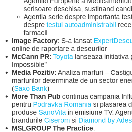
Agentiei Europene a Medicamentului
scrisoare deschisa, sustinand cand
Agentia scrie despre importanta test
despre
testul autoadministrabil
recen
farmacii
Image Factory
: S-a lansat
ExpertDeseu
online de raportare a deseurilor
McCann PR
:
Toyota
lanseaza initiativa 
Impossible”
Media Pozitiv
: Analiza marfuri – Castigu
marfurilor determinate de un sector ene
(
Saxo Bank
)
More Than Pub
continua campania Inf
pentru
Podravka Romania
si plasarea 
produse
SanoVita
in emisiune TV. Agen
brandurile
Ciserom
si
Diamond by Ade
MSLGROUP The Practice
: