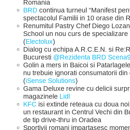
Romania
BRD
continua turneul “Manifest pent
spectacolul Familii in 10 orase din
Renumitul Pastry Chef Diego Lozan
School un nou curs de specializare i
(
Electolux
)
Dialog cu echipa A.R.C.E.N. si Re:
Bucuresti
@Rezidenta BRD Scena
Golin a mers in Baicoi si Patarlagel
nu trebuie ignorati consumatorii din 
(
iSense Solutions
)
Gama Deluxe revine cu delicii surpr
magazinele
Lidl
KFC
isi extinde reteaua cu doua noi
un restaurant in Centrul Vechi din Bu
de tip drive-thru in Oradea
Sportivii romani impartasesc mome