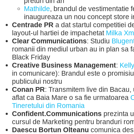
preturi din an
Mathilde
, brandul de vestimentatie 
inaugureaza un nou concept store i
Centrade PR
a dat startul competitiei 
layout-ul hartiei de impachetat
Milka X
Clear Communications
: Studiu
Blugen
romanii din mediul urban au in plan sa fa
Black Friday
Creative Business Management
:
Kell
in comunicare): Brandul este o promisi
publicului nostru
Conan PR
: Transmitem live din Bacau
aflat ca Baia Mare o sa fie urmatoarea
C
Tineretului din Romania
Confident.Communications
prezinta 
cursul de Marketing pentru branduri ro
Daescu Bortun Olteanu
comunica de