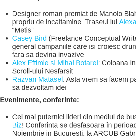
Designer roman premiat de Manolo Blah
propriu de incaltamine. Traseul lui
Alex
“Metis”
Casey Bird
(Freelance Conceptual Writer
general campaniile care isi croiesc dru
fara sa devina invazive
Alex Eftimie si Mihai Botarel
: Coloana Inf
Scroll-ului Nesfarsit
Razvan Matasel
: Asta vrem sa facem pa
sa dezvoltam idei
Evenimente, conferinte:
Cei mai puternici lideri din mediul de bu
Biz
! Conferinta se desfasoara în perioa
Noiembrie in Bucuresti, la ARCUB Gabr