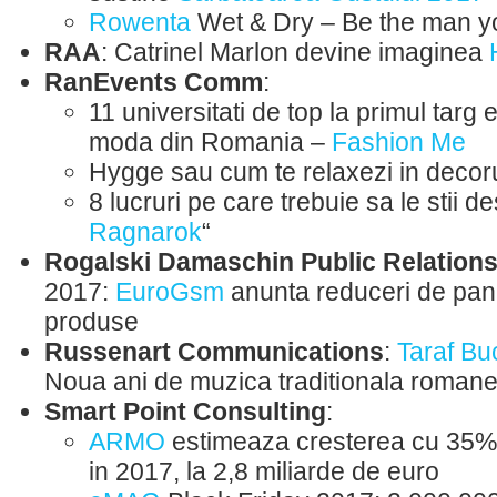
Rowenta
Wet & Dry – Be the man y
RAA
: Catrinel Marlon devine imaginea
RanEvents Comm
:
11 universitati de top la primul targ
moda din Romania –
Fashion Me
Hygge sau cum te relaxezi in decor
8 lucruri pe care trebuie sa le stii d
Ragnarok
“
Rogalski Damaschin Public Relation
2017:
EuroGsm
anunta reduceri de pan
produse
Russenart Communications
:
Taraf Bu
Noua ani de muzica traditionala roman
Smart Point Consulting
:
ARMO
estimeaza cresterea cu 35% 
in 2017, la 2,8 miliarde de euro