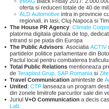
eMAG
Black Friday 2017: 2.000.000
oferta si reduceri totale de 40 de m
ALD Automotive
intra in provincie cu
regionali, in Iasi, Cluj-Napoca si Ti
The House PR Agency
:
Climate Corpo
platorma digitala globala de top, dedicata
intrand si pe piata din Europa
The Public Advisors
: Asociatia
ACTIV
s
partidelor politice parlamentare din Bo
Pactul local pentru combaterea traficului i
Total Public Relations
mentioneaza pre
de
Teraplast Grup, SAP Romania
si
Zit
Travel Communication
aminteste de
A
United
:
CTP
lanseaza un program destin
din zonele limitrofe parcurilor sale din v
Juriul
V+O Communication
a decis cas
Lab