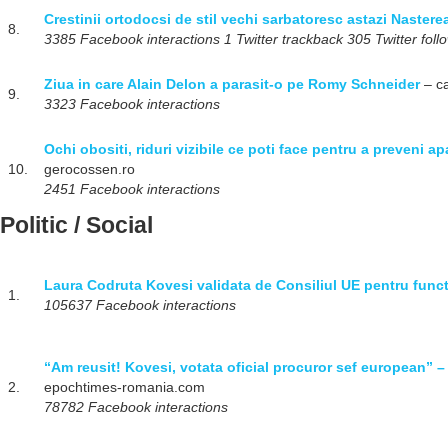
Crestinii ortodocsi de stil vechi sarbatoresc astazi Naster
8.
3385 Facebook interactions 1 Twitter trackback 305 Twitter foll
Ziua in care Alain Delon a parasit-o pe Romy Schneider
– ca
9.
3323 Facebook interactions
Ochi obositi, riduri vizibile ce poti face pentru a preveni a
10.
gerocossen.ro
2451 Facebook interactions
Politic / Social
Laura Codruta Kovesi validata de Consiliul UE pentru func
1.
105637 Facebook interactions
“Am reusit! Kovesi, votata oficial procuror sef european” –
2.
epochtimes-romania.com
78782 Facebook interactions