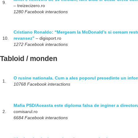
9.
– treizecizero.ro
1280 Facebook interactions
Cristiano Ronaldo: “Mergeam la McDonald’s si ceream rest
10.
revansez”
– digisport.ro
1272 Facebook interactions
Tabloid / monden
O rusine nationala. Cum a ales poporul presedinte un inform
1.
10768 Facebook interactions
Mafia PSD/Aceasta este diploma falsa de inginer a directoru
2.
comisarul.ro
6684 Facebook interactions