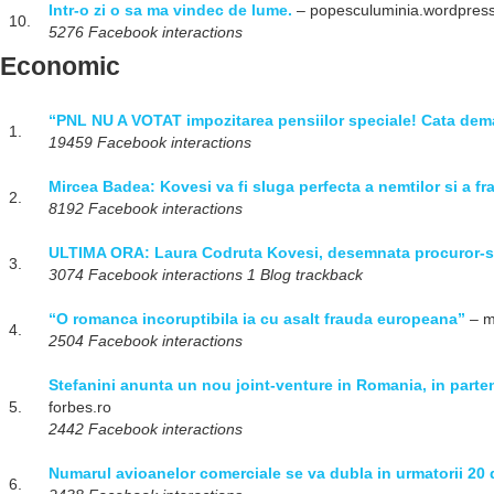
Intr-o zi o sa ma vindec de lume.
– popesculuminia.wordpres
10.
5276 Facebook interactions
Economic
“PNL NU A VOTAT impozitarea pensiilor speciale! Cata dem
1.
19459 Facebook interactions
Mircea Badea: Kovesi va fi sluga perfecta a nemtilor si a fr
2.
8192 Facebook interactions
ULTIMA ORA: Laura Codruta Kovesi, desemnata procuror-s
3.
3074 Facebook interactions 1 Blog trackback
“O romanca incoruptibila ia cu asalt frauda europeana”
– m
4.
2504 Facebook interactions
Stefanini anunta un nou joint-venture in Romania, in parten
5.
forbes.ro
2442 Facebook interactions
Numarul avioanelor comerciale se va dubla in urmatorii 20 
6.