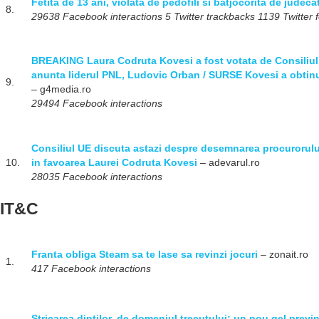
Fetita de 13 ani, violata de pedofili si batjocorita de judeca
8.
29638 Facebook interactions 5 Twitter trackbacks 1139 Twitter f
BREAKING Laura Codruta Kovesi a fost votata de Consiliul
anunta liderul PNL, Ludovic Orban / SURSE Kovesi a obtinut
9.
– g4media.ro
29494 Facebook interactions
Consiliul UE discuta astazi despre desemnarea procurorului
10.
in favoarea Laurei Codruta Kovesi
– adevarul.ro
28035 Facebook interactions
IT&C
Franta obliga Steam sa te lase sa revinzi jocuri
– zonait.ro
1.
417 Facebook interactions
Stricarea dintilor, de domeniul trecutului: un nou gel previ