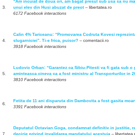
“Am incuiat de doua ori, am bagat presul sub usa sa nu ma
3.
unui elev din Husi abuzat de preot
– libertatea.ro
6172 Facebook interactions
Calin 4% Tariceanu: “Promovarea Codruta Kovesi reprezinta u
4.
slugarniciei”. Ti-e frica, puisor?
– comentacii.ro
3918 Facebook interactions
Ludovic Orban: “Garantez ca Sibiu-Pitesti va fi gata sub o g
5.
aminteasca cineva ca a fost ministru al Transporturilor in 
3810 Facebook interactions
Fetita de 11 ani disparuta din Dambovita a fost gasita moar
6.
3391 Facebook interactions
Deputatul Octavian Goga, condamnat definitiv in justitie,
7.
decizie privind invalidarea mandatului acestuia
– libertatea.