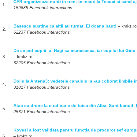
CFR organizeaza nunti in tren: te insori la Tecuci si cand aju
1.
159685 Facebook interactions
Basescu sustine ca altii au turnat. El doar a baut!
– kmkz.ro
2.
62237 Facebook interactions
De ce pot copiii lui Hagi sa munceasca, iar copilul lui Gin
3.
– kmkz.ro
32205 Facebook interactions
Doliu la Antena3: vedetele canalului si-au coborat limbile i
4.
31817 Facebook interactions
Atac cu drone la o rafinarie de tuica din Alba. Sunt banuiti 
5.
25671 Facebook interactions
Kovesi a fost validata pentru functia de procuror sef europ
6.
– kmkz.ro