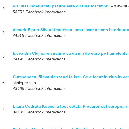
Nu uita! Ingerul tau pazitor este cu tine tot timpul
– wawlist
3.
58551 Facebook interactions
A murit Florin Silviu Ursulescu, omul care a scris istoria r
4.
44918 Facebook interactions
Eleva din Cluj care sustine ca da mii de euro pe hainele d
5.
44190 Facebook interactions
Cumpanasu, filmat dansand la Iasi. Ce a facut in ziua in care
6.
stirileprotv.ro
43466 Facebook interactions
Laura Codruta Kovesi a fost votata Procuror-sef european
–
7.
38700 Facebook interactions