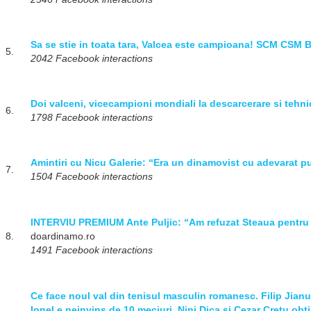
Sa se stie in toata tara, Valcea este campioana! SCM CSM B
5.
2042 Facebook interactions
Doi valceni, vicecampioni mondiali la descarcerare si tehni
6.
1798 Facebook interactions
Amintiri cu Nicu Galerie: “Era un dinamovist cu adevarat p
7.
1504 Facebook interactions
INTERVIU PREMIUM Ante Puljic: “Am refuzat Steaua pentru 
8.
doardinamo.ro
1491 Facebook interactions
Ce face noul val din tenisul masculin romanesc. Filip Jianu
Ionel e neinvins de 10 meciuri, Nini Dica si Cezar Cretu obtin