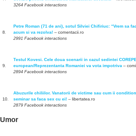
3264 Facebook interactions
Petre Roman (71 de ani), sotul Silviei Chifiriuc: “Vrem sa f
8.
acum si va rezolva!
– comentacii.ro
2991 Facebook interactions
Testul Kovesi. Cele doua scenarii in cazul sedintei COREPE
9.
european/Reprezentanta Romaniei va vota impotriva
– comi
2894 Facebook interactions
Abuzurile chiliilor. Vanatorii de victime sau cum ii conditiona
10.
seminar sa faca sex cu ei!
– libertatea.ro
2879 Facebook interactions
Umor