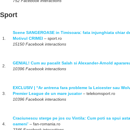
752 Facebook interactions
Sport
Scene SANGEROASE in Timisoara: fata injunghiata chiar de 
1.
Motivul CRIMEI
– sport.ro
15150 Facebook interactions
GENIAL! Cum au pacalit Salah si Alexander-Arnold apararea
2.
10396 Facebook interactions
EXCLUSIV | “Ar antrena fara probleme la Leicester sau Wo
3.
Premier League de un mare jucator
– telekomsport.ro
10396 Facebook interactions
Craciunescu sterge pe jos cu Vintila: Cum poti sa spui ast
4.
oameni’
– fan-romania.ro
2346 Facebook interactions