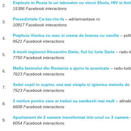
Explozie in Rusia la un laborator cu virusi Ebola, HIV si An
2.
15386 Facebook interactions
Presedintele Ca-tas-tro-fa
– adriannastase.ro
3.
10817 Facebook interactions
Prajitura Viorica cu mac si crema de branza cu vanilie
– pof
4.
9521 Facebook interactions
A murit regizorul Alexandru Darie, fiul lui Iurie Darie
– radu-t
5.
7750 Facebook interactions
Mafia lemnului din Romania a ajuns la asasinate
– radu-tudo
6.
7623 Facebook interactions
Ardei copti in cuptor, cea mai simpla si igienica metoda de 
7.
7523 Facebook interactions
3 motive pentru care ar trebui sa zambesti mai mult
– alinab
8.
6608 Facebook interactions
Apartament de 2 camere transformat intr-unul cu 3 camere
9.
6054 Facebook interactions