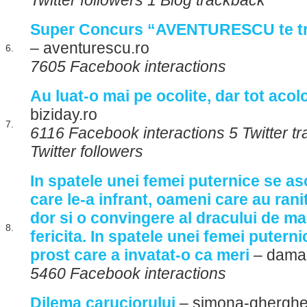
Twitter followers 1 Blog trackback
Super Concurs “AVENTURESCU te tri
– aventurescu.ro
6.
7605 Facebook interactions
Au luat-o mai pe ocolite, dar tot aco
biziday.ro
7.
6116 Facebook interactions 5 Twitter 
Twitter followers
In spatele unei femei puternice se as
care le-a infrant, oameni care au ranit
dor si o convingere al dracului de ma
8.
fericita. In spatele unei femei puterni
prost care a invatat-o ca meri
– damad
5460 Facebook interactions
Dilema caruciorului
– simona-gherghe