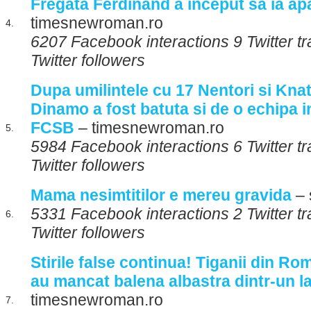
Fregata Ferdinand a inceput sa ia ap
timesnewroman.ro
4.
6207 Facebook interactions 9 Twitter 
Twitter followers
Dupa umilintele cu 17 Nentori si Kna
Dinamo a fost batuta si de o echipa inf
FCSB
– timesnewroman.ro
5.
5984 Facebook interactions 6 Twitter 
Twitter followers
Mama nesimtitilor e mereu gravida
– 
5331 Facebook interactions 2 Twitter 
6.
Twitter followers
Stirile false continua! Tiganii din Ro
au mancat balena albastra dintr-un l
timesnewroman.ro
7.