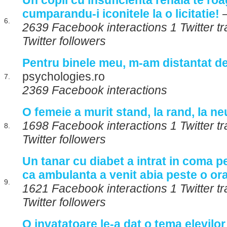
Un copil cu insuficienta renala te roag
cumparandu-i iconitele la o licitatie!
–
6.
2639 Facebook interactions 1 Twitter t
Twitter followers
Pentru binele meu, m-am distantat de
psychologies.ro
7.
2369 Facebook interactions
O femeie a murit stand, la rand, la n
1698 Facebook interactions 1 Twitter t
8.
Twitter followers
Un tanar cu diabet a intrat in coma p
ca ambulanta a venit abia peste o or
9.
1621 Facebook interactions 1 Twitter t
Twitter followers
O invatatoare le-a dat o tema elevilor