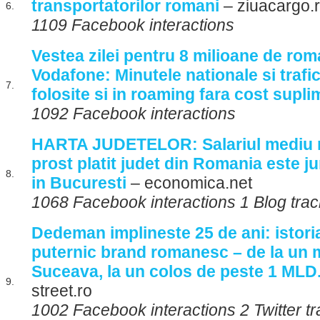
transportatorilor romani
– ziuacargo.
6.
1109 Facebook interactions
Vestea zilei pentru 8 milioane de rom
Vodafone: Minutele nationale si trafic
7.
folosite si in roaming fara cost supl
1092 Facebook interactions
HARTA JUDETELOR: Salariul mediu ne
prost platit judet din Romania este j
8.
in Bucuresti
– economica.net
1068 Facebook interactions 1 Blog tra
Dedeman implineste 25 de ani: istoria
puternic brand romanesc – de la un 
Suceava, la un colos de peste 1 MLD
9.
street.ro
1002 Facebook interactions 2 Twitter 