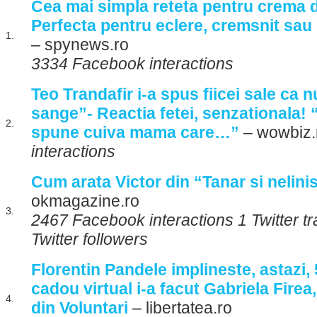
Cea mai simpla reteta pentru crema d
Perfecta pentru eclere, cremsnit sau
1.
– spynews.ro
3334 Facebook interactions
Teo Trandafir i-a spus fiicei sale ca 
sange”- Reactia fetei, senzationala!
2.
spune cuiva mama care…”
– wowbiz
interactions
Cum arata Victor din “Tanar si nelini
okmagazine.ro
3.
2467 Facebook interactions 1 Twitter 
Twitter followers
Florentin Pandele implineste, astazi, 
cadou virtual i-a facut Gabriela Firea,
4.
din Voluntari
– libertatea.ro