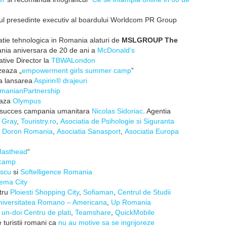
l presedinte executiv al boardului Worldcom PR Group
tie tehnologica in Romania alaturi de
MSLGROUP The
ania aniversara de 20 de ani a
McDonald’s
tive Director la
TBWALondon
zeaza „
empowerment girls summer camp
”
a lansarea
Aspirin® drajeuri
manianPartnership‬
aza
Olympus
u succes campania umanitara
Nicolas Sidoriac
. Agentia
 Gray
,
Touristry.ro
,
Asociatia de Psihologie si Siguranta
n Doron Romania
,
Asociatia Sanasport
,
Asociatia Europa
asthead
“
camp
scu
si
Softelligence Romania
ema City
tru
Ploiesti Shopping City
,
Sofiaman
,
Centrul de Studii
niversitatea Romano – Americana
,
Up Romania
,
un-doi Centru de plati
,
Teamshare
,
QuickMobile
e turistii romani ca
nu au motive sa se ingrijoreze