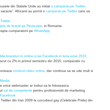
musete din Statele Unite au initiat
o campanie pe Twitter
aracie”. Africanii au pornit o
campanie pe Twitter
care sa
e
Twitter
nie de brand pe Periscope
, in Romania
teapta cumparatorii pe
WhatsApp
bile branduri in online si pe Facebook in luna iunie 2015
scut cu 2% in primul semestru din 2015, comparativ cu
izioneaza
continut video online
, dar continua sa se uite mult si
l Media
e orice webmaster ar trebui sa le foloseasca
oul
val de competente
pentru profesionistii de marketing
e Facebook
a Twitter din Iran 2009 la curcubeul gay (Celebrate Pride) din