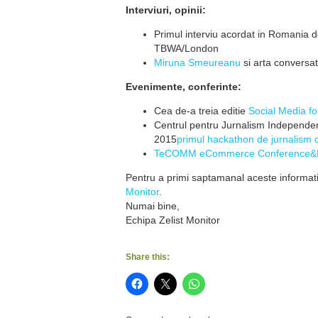
Interviuri, opinii:
Primul interviu acordat in Romania 
TBWA/London
Miruna Smeureanu
si arta conversat
Evenimente, conferinte:
Cea de-a treia editie
Social Media fo
Centrul pentru Jurnalism Independen
2015
primul hackathon de jurnalism c
TeCOMM eCommerce Conference&
Pentru a primi saptamanal aceste informatii
Monitor
.
Numai bine,
Echipa Zelist Monitor
Share this: