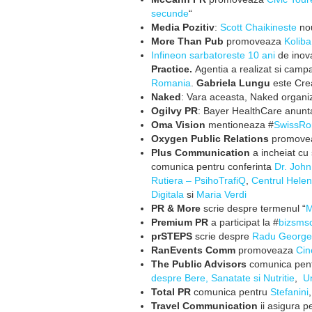
secunde
“
Media Pozitiv
:
Scott Chaikineste
nou
More Than Pub
promoveaza
Koliba
Infineon sarbatoreste 10 ani
de inova
Practice.
Agentia a realizat si camp
Romania
.
Gabriela Lungu
este Crea
Naked
: Vara aceasta, Naked organi
Ogilvy PR
: Bayer HealthCare anunt
Oma Vision
mentioneaza ‪#‎
SwissRo
Oxygen Public Relations
promove
Plus Communication
a incheiat c
comunica pentru conferinta
Dr. John
Rutiera – PsihoTrafiQ
,
Centrul Hele
Digitala
si
Maria Verdi
PR & More
scrie despre termenul “
M
Premium PR
a participat la #
bizsms
prSTEPS
scrie despre
Radu George
RanEvents Comm
promoveaza
Cin
The Public Advisors
comunica pen
despre Bere, Sanatate si Nutritie
,
U
Total PR
comunica pentru
Stefanini
Travel Communication
ii asigura p