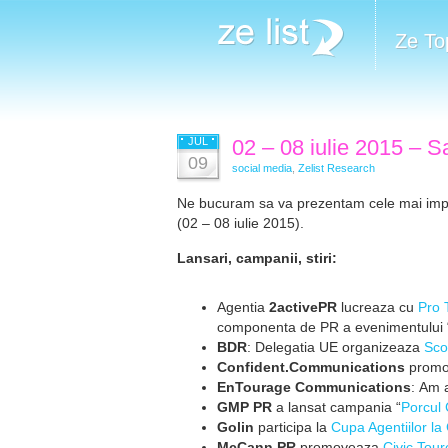
Ze To
JUL
02 – 08 iulie 2015 – 
09
social media
,
Zelist Research
Ne bucuram sa va prezentam cele mai import
(02 – 08 iulie 2015).
Lansari, campanii, stiri:
Agentia
2activePR
lucreaza cu
Pro 
componenta de PR a evenimentului 
BDR
: Delegatia UE organizeaza
Sco
Confident.Communications
prom
EnTourage Communications
: Am 
GMP PR
a lansat campania “
Porcul 
Golin
participa la
Cupa Agentiilor la 
McCann PR
promoveaza
Civic Tour