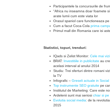
Participantele la concursurile de fru
“Africa nu inseamna doar foamete si s
arate lumii cum este viata lor
Orasul spaniol care functioneaza p
Cum a facut Coca-Cola
prima campa
Primul mall din Romania care isi as
Statistici, topuri, trenduri:
IQads si Zelist Monitor:
Cele mai vizi
BRAT:
Investitiile in publicitate
au cre
acelasi interval al anului 2014
Studiu: Trei sferturi dintre romani v
la TV
Infografic –
Greseli actuale in Socia
Top instrumente SEO gratuite
pe car
Institutul de Marketing: Care este n
Ardelenii sunt mai seriosi
chiar si p
Evolutia social media
: de la revoluti
2015