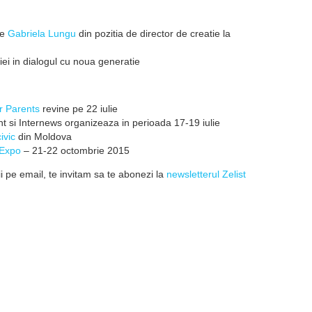
de
Gabriela Lungu
din pozitia de director de creatie la
iei in dialogul cu noua generatie
r Parents
revine pe 22 iulie
t si Internews organizeaza in perioada 17-19 iulie
ivic
din Moldova
Expo
– 21-22 octombrie 2015
 pe email, te invitam sa te abonezi la
newsletterul Zelist