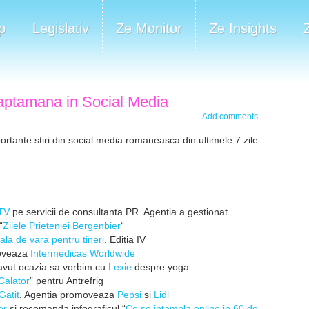
p
Legislativ
Ze Monitor
Ze Insights
Saptamana in Social Media
Add comments
ante stiri din social media romaneasca din ultimele 7 zile
TV
pe servicii de consultanta PR. Agentia a gestionat
“
Zilele Prieteniei Bergenbier
“
ala de vara pentru tineri
. Editia IV
oveaza
Intermedicas Worldwide
avut ocazia sa vorbim cu
Lexie
despre yoga
Calator
” pentru Antrefrig
Gatit
. Agentia promoveaza
Pepsi
si
Lidl
er
si recomanda infograficul “
Ce se intampla online in 60 de