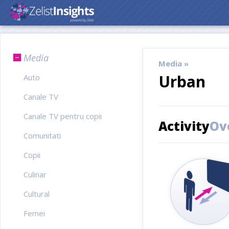
Media
Media »
Urban
Auto
Canale TV
Canale TV pentru copii
Activity
Ov
Comunitati
Copii
Culinar
Cultural
Femei