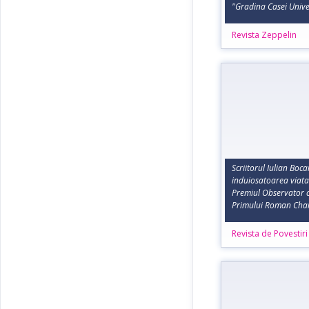
"Gradina Casei Univer
Revista Zeppelin
Scriitorul Iulian Boc
induiosatoarea viata 
Premiul Observator c
Primului Roman Cha
Revista de Povestir