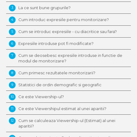
La ce sunt bune grupurile?
3
Cum introduc expresiile pentru monitorizare?
4
Cum se introduc expresiile - cu diacritice sau fara?
5
Expresiile introduse pot fi modificate?
6
Cum se deosebesc expresiile introduse in functie de
7
modul de monitorizare?
Cum primesc rezultatele monitorizarii?
8
Statistici de ordin demografic si geografic
9
Ce este Viewership-ul?
10
Ce este Viewershipul estimat al unei aparitii?
11
Cum se calculeaza Viewership-ul (Estimat) al unei
12
aparitii?