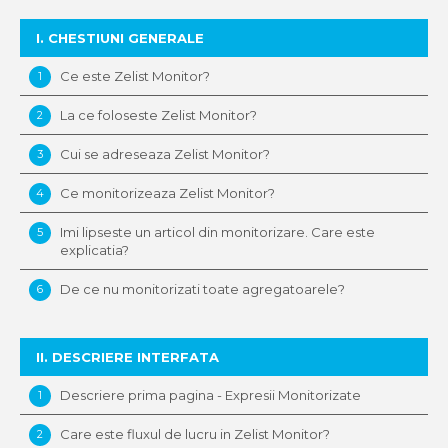
I. CHESTIUNI GENERALE
Ce este Zelist Monitor?
1
La ce foloseste Zelist Monitor?
2
Cui se adreseaza Zelist Monitor?
3
Ce monitorizeaza Zelist Monitor?
4
Imi lipseste un articol din monitorizare. Care este
5
explicatia?
De ce nu monitorizati toate agregatoarele?
6
II. DESCRIERE INTERFATA
Descriere prima pagina - Expresii Monitorizate
1
Care este fluxul de lucru in Zelist Monitor?
2