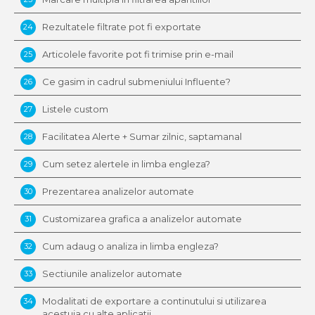
Rezultatele filtrate pot fi exportate
24
Articolele favorite pot fi trimise prin e-mail
25
Ce gasim in cadrul submeniului Influente?
26
Listele custom
27
Facilitatea Alerte + Sumar zilnic, saptamanal
28
Cum setez alertele in limba engleza?
29
Prezentarea analizelor automate
30
Customizarea grafica a analizelor automate
31
Cum adaug o analiza in limba engleza?
32
Sectiunile analizelor automate
33
Modalitati de exportare a continutului si utilizarea
34
acestuia cu alte aplicatii