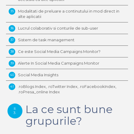
Modalitati de preluare a continutului in mod direct in
35
alte aplicatii
Lucrul colaborativ si conturile de sub-user
36
Sistem de task management
37
Ce este Social Media Campaigns Monitor?
38
Alerte In Social Media Campaigns Monitor
39
Social Media Insights
40
.roBlogs Index, .roTwitter Index, .roFacebookIndex,
41
.roPresa_online Index
La ce sunt bune
II.
3.
grupurile?