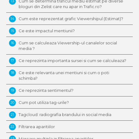
Cum se determina traficul mediu estimat pe diverse
13
bloguri din Zelist care nu apar in Trafic.ro?
Cum este reprezentat grafic Viewershipul (Estimat)?
14
Ce este impactul mentiunii?
15
Cum se calculeaza Viewership-ul canalelor social
16
media ?
Ce reprezinta importanta sursei si cum se calculeaza?
17
Ce este relevanta unei mentiuni si cum o poti
18
schimba?
Ce reprezinta sentimentul?
19
Cum pot utiliza tag-urile?
20
Tagcloud: radiografia brandului in social media
21
Filtrarea aparitiilor
22
Marcare multipla in filtrarea aparitiilor
23