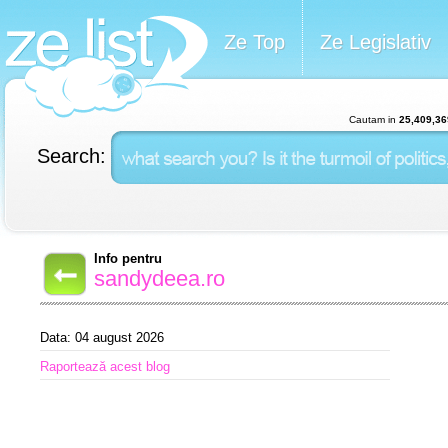
Ze Top
Ze Legislativ
Cautam in
25,409,36
Search:
Info pentru
sandydeea.ro
Data: 04 august 2026
Raportează acest blog