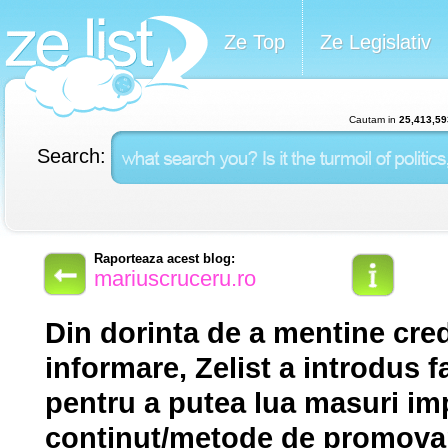
Ze Top
Ze Legislativ
Cautam in
25,413,59
Search:
Raporteaza acest blog:
mariuscruceru.ro
Din dorinta de a mentine cred
informare, Zelist a introdus f
pentru a putea lua masuri imp
continut/metode de promovar