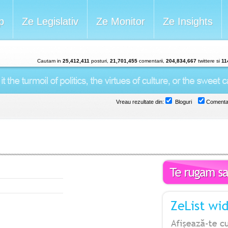
p
Ze Legislativ
Ze Monitor
Ze Insights
Cautam in
25,412,411
posturi,
21,701,455
comentarii,
204,834,667
twittere si
11
Vreau rezultate din:
Bloguri
Comentar