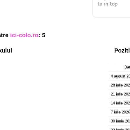
atre
ici-colo.ro
: 5
kului
Pozit
Da
4 august 2
28 iulie 20
21 iulie 20
14 iulie 20
7 iulie 2026
30 iunie 20