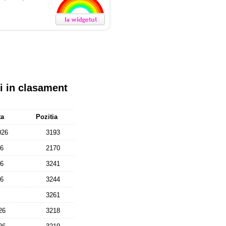
ii in clasament
ta
Pozitia
026
3193
26
2170
26
3241
26
3244
3261
26
3218