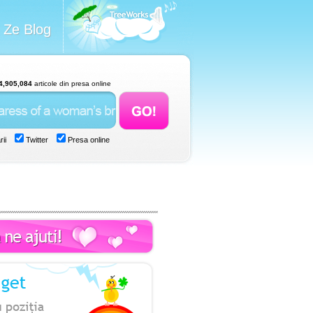
Ze Blog
4,905,084
articole din presa online
ii
Twitter
Presa online