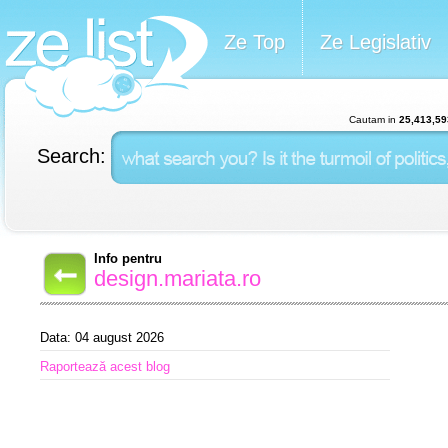
Ze Top
Ze Legislativ
Cautam in
25,413,59
Search:
Info pentru
design.mariata.ro
Data: 04 august 2026
Raportează acest blog