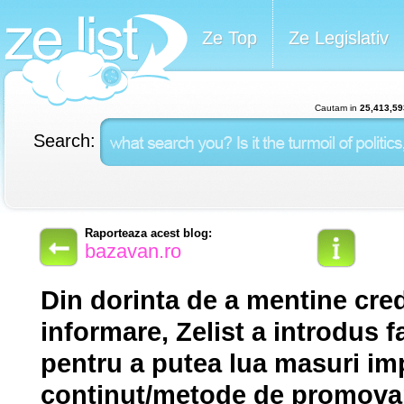
Ze Top
Ze Legislativ
Cautam in
25,413,59
Search:
Raporteaza acest blog:
bazavan.ro
Din dorinta de a mentine cred
informare, Zelist a introdus f
pentru a putea lua masuri imp
continut/metode de promovar