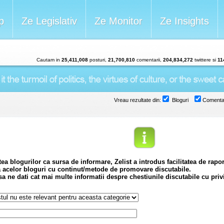
p
Ze Legislativ
Ze Monitor
Ze Insights
Cautam in
25,411,008
posturi,
21,700,810
comentarii,
204,834,272
twittere si
11
Vreau rezultate din:
Bloguri
Comentar
tea blogurilor ca sursa de informare, Zelist a introdus facilitatea de rapo
a acelor bloguri cu continut/metode de promovare discutabile.
 ne dati cat mai multe informatii despre chestiunile discutabile cu privi