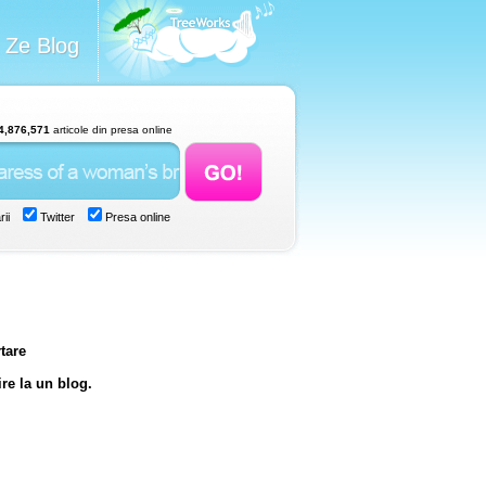
Ze Blog
4,876,571
articole din presa online
ii
Twitter
Presa online
rtare
re la un blog.