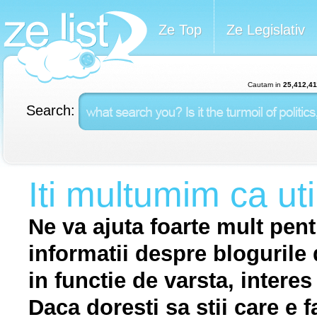
Ze Top
Ze Legislativ
Cautam in
25,412,41
Search:
Iti multumim ca uti
Ne va ajuta foarte mult pentru
informatii despre blogurile 
in functie de varsta, interes 
Daca doresti sa stii care e 