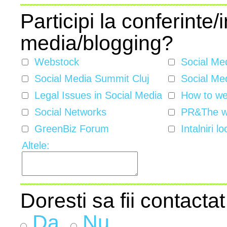
Participi la conferinte/i
media/blogging?
Webstock
Social Me
Social Media Summit Cluj
Social Med
Legal Issues in Social Media
How to w
Social Networks
PR&The w
GreenBiz Forum
Intalniri lo
Altele:
Doresti sa fii contactat
Da
Nu