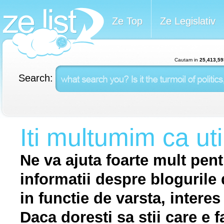
Ze Top
Ze Legislativ
Cautam in
25,413,59
Search:
Iti multumim ca uti
Ne va ajuta foarte mult pentru
informatii despre blogurile 
in functie de varsta, interes 
Daca doresti sa stii care e 