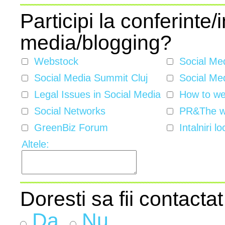
Participi la conferinte/i
media/blogging?
Webstock
Social Me
Social Media Summit Cluj
Social Med
Legal Issues in Social Media
How to w
Social Networks
PR&The w
GreenBiz Forum
Intalniri lo
Altele:
Doresti sa fii contactat
Da
Nu