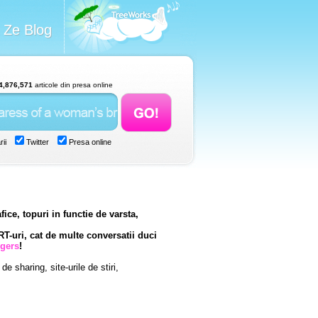
Ze Blog
4,876,571
articole din presa online
ii
Twitter
Presa online
fice, topuri in functie de varsta,
RT-uri, cat de multe conversatii duci
ggers
!
de sharing, site-urile de stiri,