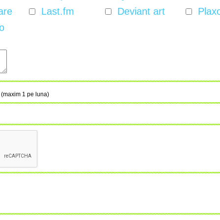
are
Last.fm
Deviant art
Plax
o
l (maxim 1 pe luna)