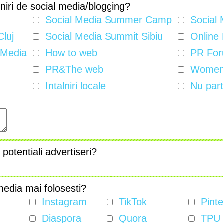
alniri de social media/blogging?
Social Media Summer Camp
Social 
luj
Social Media Summit Sibiu
Online 
 Media
How to web
PR For
PR&The web
Women 
Intalniri locale
Nu parti
 potentiali advertiseri?
media mai folosesti?
Instagram
TikTok
Pinte
Diaspora
Quora
TPU