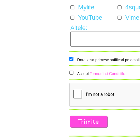
Mylife
4squ
YouTube
Vime
Altele:
Doresc sa primesc notificari pe emai
Accept
Termenii si Conditiile