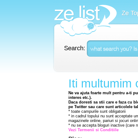
Ze To
Search:
Iti multumim c
Ne va ajuta foarte mult pentru a-ti put
interes etc.).
Daca doresti sa stii care e faza cu b
pe Twitter sau care sunt articolele ta
* toate campurile sunt obligatorii
* in cadrul topului nu sunt acceptate urma
magazinele online, pariuri si jocuri onl
* nu se accepta bloguri inactive (care nu
Vezi Termenii si Conditiile