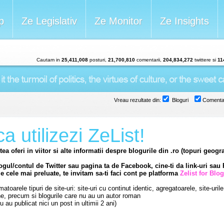
p
Ze Legislativ
Ze Monitor
Ze Insights
Cautam in
25,411,008
posturi,
21,700,810
comentarii,
204,834,272
twittere si
11
Vreau rezultate din:
Bloguri
Comentar
a utilizezi ZeList!
ea oferi in viitor si alte informatii despre blogurile din .ro (topuri geogra
logul/contul de Twitter sau pagina ta de Facebook, cine-ti da link-uri sau 
le cele mai preluate, te invitam sa-ti faci cont pe platforma
Zelist for Blo
toarele tipuri de site-uri: site-uri cu continut identic, agregatoarele, site-urile 
ine, precum si blogurile care nu au un autor roman
 au publicat nici un post in ultimii 2 ani)