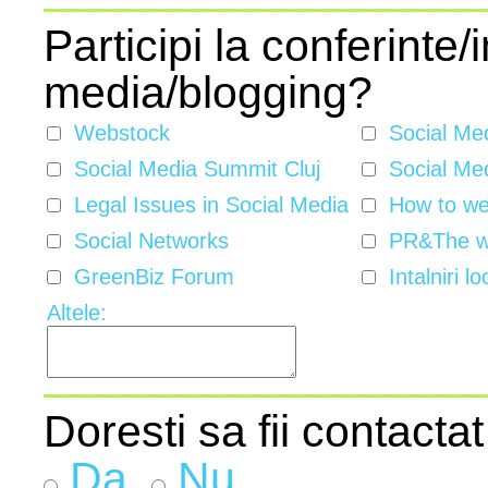
Participi la conferinte/i
media/blogging?
Webstock
Social Me
Social Media Summit Cluj
Social Med
Legal Issues in Social Media
How to w
Social Networks
PR&The w
GreenBiz Forum
Intalniri lo
Altele:
Doresti sa fii contactat
Da
Nu