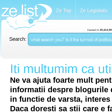
Ze Top
Ze Legislativ
Cautam in
25,413,59
Search:
Iti multumim ca uti
Ne va ajuta foarte mult pentru
informatii despre blogurile 
in functie de varsta, interes 
Daca doresti sa stii care e 