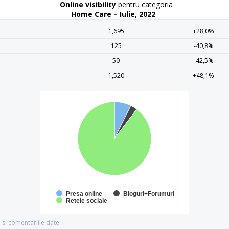
Online visibility
pentru categoria
Home Care – Iulie, 2022
1,695
+28,0%
125
-40,8%
50
-42,5%
1,520
+48,1%
Presa online
Bloguri+Forumuri
Retele sociale
si comentariile date.