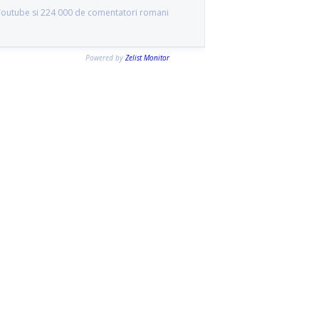
 Youtube si 224 000 de comentatori romani
Powered by
Zelist Monitor