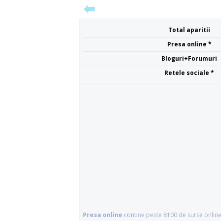
Total aparitii
Presa online *
Bloguri+Forumuri
Retele sociale *
Presa online
contine peste 8100 de surse online 