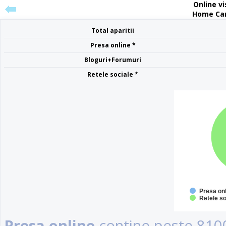
Online vis
Home Car
Total aparitii
Presa online *
Bloguri+Forumuri
Retele sociale *
Presa on
Retele so
Presa online
contine peste 8100