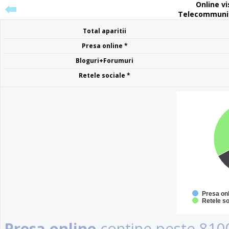
Online vis
Telecommunic
Total aparitii
Presa online *
Bloguri+Forumuri
Retele sociale *
Presa on
Retele so
Presa online
contine peste 8100