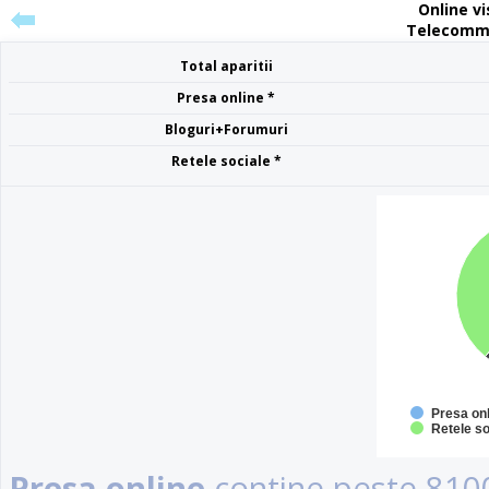
Online vis
Telecommun
Total aparitii
Presa online *
Bloguri+Forumuri
Retele sociale *
Presa on
Retele so
Presa online
contine peste 8100