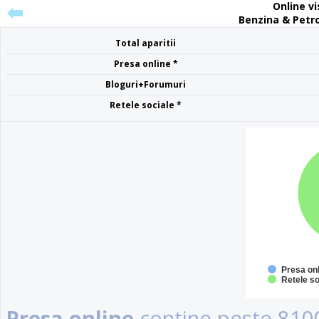
Online vis
Benzina & Petr
Total aparitii
Presa online *
Bloguri+Forumuri
Retele sociale *
Presa on
Retele so
Presa online
contine peste 8100