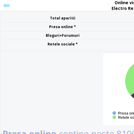
Online vis
Electro Re
Total aparitii
Presa online *
Bloguri+Forumuri
Retele sociale *
Presa on
Retele so
Presa online
contine peste 8100