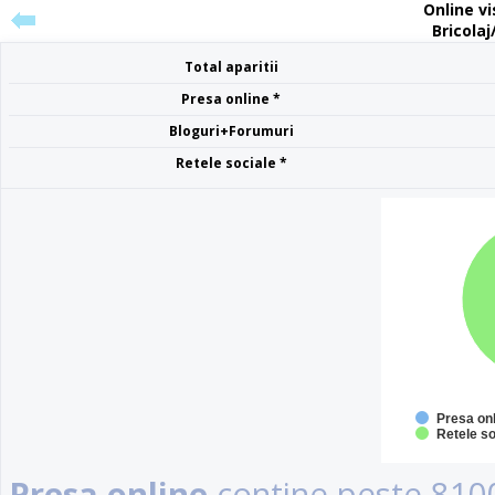
Online vis
Bricolaj
Total aparitii
Presa online *
Bloguri+Forumuri
Retele sociale *
Presa on
Retele so
Presa online
contine peste 8100