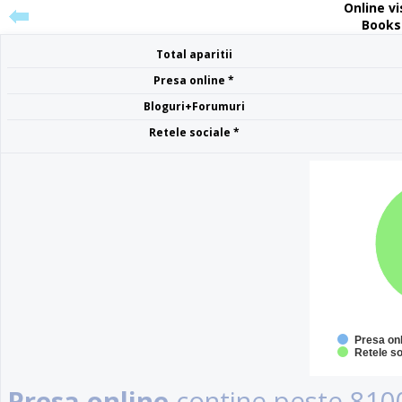
Online vis
Bookst
Total aparitii
Presa online *
Bloguri+Forumuri
Retele sociale *
Presa on
Retele so
Presa online
contine peste 8100