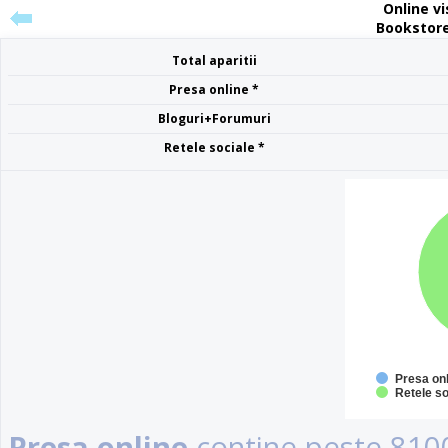
Online vis
Bookstore
Total aparitii
Presa online *
Bloguri+Forumuri
Retele sociale *
Presa on
Retele so
Presa online
contine peste 8100