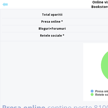
Online vis
Bookstor
Total aparitii
Presa online *
Bloguri+Forumuri
Retele sociale *
Presa on
Retele so
Presa online
contine peste 8100