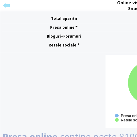
Online vis
Snac
Total aparitii
Presa online *
Bloguri+Forumuri
Retele sociale *
Presa on
Retele so
Presa online
contine peste 8100