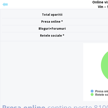
Online vis
Vin –
Total aparitii
Presa online *
Bloguri+Forumuri
Retele sociale *
Presa on
Retele so
Presa online
contine peste 8100