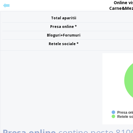
Online vis
Carne&Meze
Total aparitii
Presa online *
Bloguri+Forumuri
Retele sociale *
Presa on
Retele so
Presa online
contine peste 8100