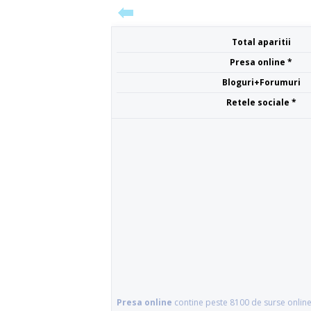
Total aparitii
Presa online *
Bloguri+Forumuri
Retele sociale *
Presa online
contine peste 8100 de surse online 