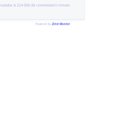
 Youtube si 224 000 de comentatori romani
Powered by
Zelist Monitor