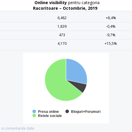
Online visibility
pentru categoria
Racoritoare – Octombrie, 2019
6,482
+8,4%
1,839
-0,4%
473
-9,7%
4,170
+15,5%
Presa online
Bloguri+Forumuri
Retele sociale
si comentariile date.