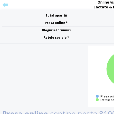
Online vis
Lactate & B
Total aparitii
Presa online *
Bloguri+Forumuri
Retele sociale *
Presa on
Retele so
Presa online
contine peste 8100