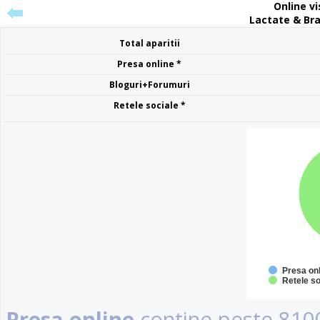
Online vis
Lactate & Bra
Total aparitii
Presa online *
Bloguri+Forumuri
Retele sociale *
Presa on
Retele so
Presa online
contine peste 8100