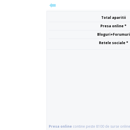
Total aparitii
Presa online *
Bloguri+Forumuri
Retele sociale *
Presa online
contine peste 8100 de surse online 