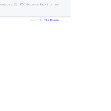
 Youtube si 224 000 de comentatori romani
Powered by
Zelist Monitor