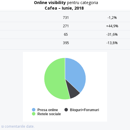
Online visibility
pentru categoria
Cafea – Iunie, 2018
731
-1,2%
271
+44,9%
65
-31,6%
395
-13,8%
Presa online
Bloguri+Forumuri
Retele sociale
si comentariile date.