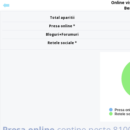
Online vis
Ber
Total aparitii
Presa online *
Bloguri+Forumuri
Retele sociale *
Presa on
Retele so
Presa online
contine peste 8100