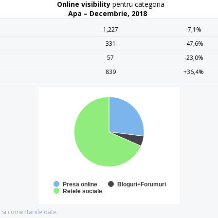
Online visibility
pentru categoria
Apa – Decembrie, 2018
1,227
-7,1%
331
-47,6%
57
-23,0%
839
+36,4%
Presa online
Bloguri+Forumuri
Retele sociale
si comentariile date.