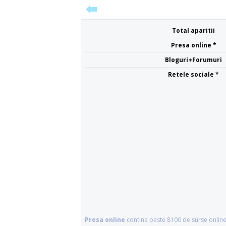
Total aparitii
Presa online *
Bloguri+Forumuri
Retele sociale *
Presa online
contine peste 8100 de surse online 