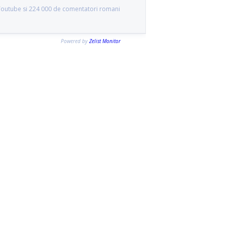
 Youtube si 224 000 de comentatori romani
Powered by
Zelist Monitor