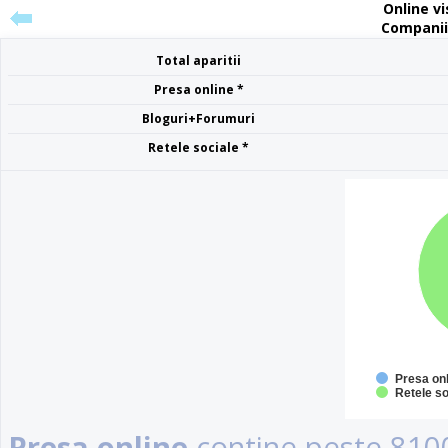
Online vis
Companii 
Total aparitii
Presa online *
Bloguri+Forumuri
Retele sociale *
Presa on
Retele so
Presa online
contine peste 8100