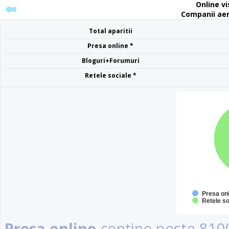
Online vis
Companii aer
Total aparitii
Presa online *
Bloguri+Forumuri
Retele sociale *
Presa on
Retele so
Presa online
contine peste 8100