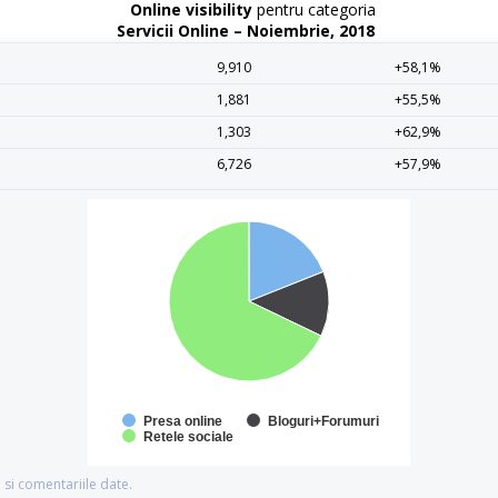
Online visibility
pentru categoria
Servicii Online – Noiembrie, 2018
9,910
+58,1%
1,881
+55,5%
1,303
+62,9%
6,726
+57,9%
Presa online
Bloguri+Forumuri
Retele sociale
si comentariile date.