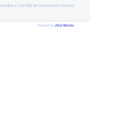
 Youtube si 224 000 de comentatori romani
Powered by
Zelist Monitor