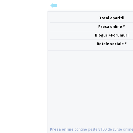
Total aparitii
Presa online *
Bloguri+Forumuri
Retele sociale *
Presa online
contine peste 8100 de surse online 