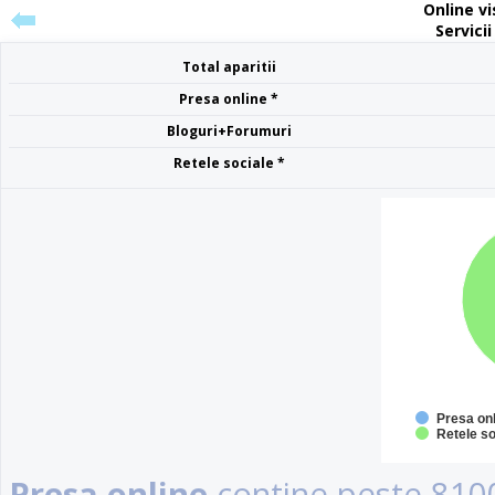
Online vis
Servicii
Total aparitii
Presa online *
Bloguri+Forumuri
Retele sociale *
Presa on
Retele so
Presa online
contine peste 8100