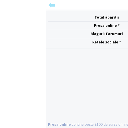
Total aparitii
Presa online *
Bloguri+Forumuri
Retele sociale *
Presa online
contine peste 8100 de surse online 