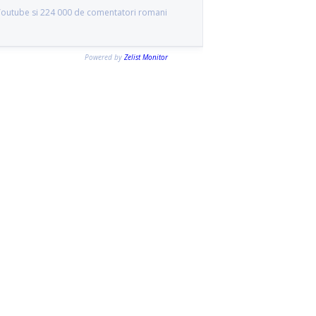
 Youtube si 224 000 de comentatori romani
Powered by
Zelist Monitor