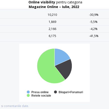
Online visibility
pentru categoria
Magazine Online – Iulie, 2022
10,210
-30,9%
1,869
-5,5%
2,166
-4,2%
6,175
-41,5%
Presa online
Bloguri+Forumuri
Retele sociale
si comentariile date.